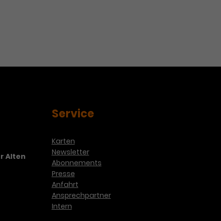
undert Jahre im Land der
Service
Karten
Newsletter
r Alten
Abonnements
Presse
Anfahrt
Ansprechpartner
Intern