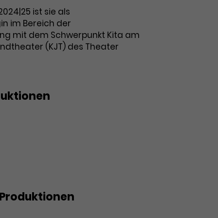
2024|25 ist sie als
n im Bereich der
ung mit dem Schwerpunkt Kita am
ndtheater (KJT) des Theater
duktionen
– WAS WAR?
Produktionen