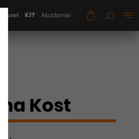
KJT
Akademie
uspiel
ina Kost