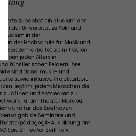
ittlung
olvierte zunächst ein Studium der
an der Universität zu Köln und
erstudium in der
 an der Hochschule für Musik und
n. Seitdem arbeitet sie mit vielen
uppen jeden Alters in
d künstlerischen Feldern. Ihre
kte sind dabei musik- und
rte sowie inklusive Projektarbeit.
zen liegt ihr, jedem Menschen die
s zu öffnen und entdecken zu
Kost war u. a. am Theater Marabu,
Bonn und für das Beethoven
. Ebenso gab sie Seminare und
T-Theaterpädagogik-Ausbildung am
AG Spiel&Theater Berlin e.V.