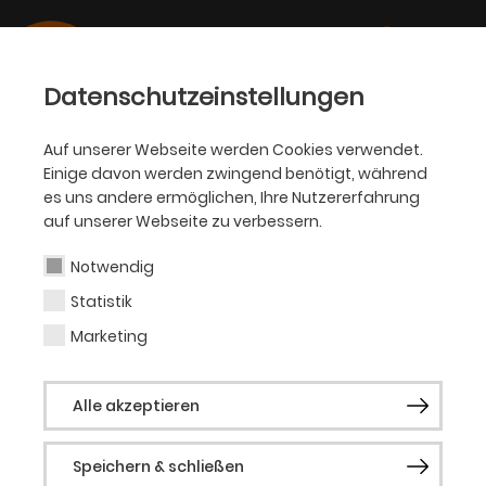
Datenschutzeinstellungen
Auf unserer Webseite werden Cookies verwendet.
Einige davon werden zwingend benötigt, während
OPER
es uns andere ermöglichen, Ihre Nutzererfahrung
auf unserer Webseite zu verbessern.
Leif-Erik Heine
Notwendig
Statistik
Bühnen- und Kostümbild
Marketing
Leif-Erik Heine ist ein in München
Alle akzeptieren
ansässiger Bühnen- und Kostümbildner.
Nach ersten Engagements als
Speichern & schließen
Ausstattungsassistent an den Theatern