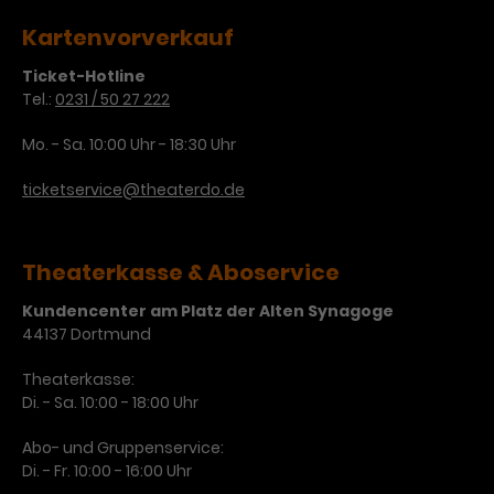
Laufzeit
3 Monate
Kartenvorverkauf
Anbieter
Google Analytics
Ticket-Hotline
Dieses Cookie wird verwendet, um
Laufzeit
1 Minute
Tel.:
0231 / 50 27 222
Nutzerinteraktionen mit
Zweck
Werbeanzeigen zu messen und
Das ist ein von Google Analytics
Mo. - Sa. 10:00 Uhr - 18:30 Uhr
Remarketing-Funktionen
gesetztes Cookie. Bestimmte
bereitzustellen.
Daten werden nur maximal einmal
ticketservice@theaterdo.de
pro Minute an Google Analytics
Zweck
gesendet. Solange es gesetzt ist,
werden bestimmte
Theaterkasse & Aboservice
Datenübertragungen
Name
IDE
unterbunden.
Kundencenter am Platz der Alten Synagoge
Anbieter
Google / DoubleClick
44137 Dortmund
Laufzeit
1 Jahr
Theaterkasse:
Di. - Sa. 10:00 - 18:00 Uhr
Dieses Cookie dient der Anzeige
Abo- und Gruppenservice:
personalisierter Werbung und
Di. - Fr. 10:00 - 16:00 Uhr
Zweck
misst die Wirksamkeit von