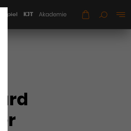
KJT
Akademie
uspiel
ard
er