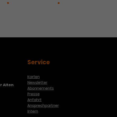
in
Ohne Titel (194418)
rydike
Service
Karten
Newsletter
r Alten
Abonnements
Presse
Anfahrt
Ansprechpartner
Intern