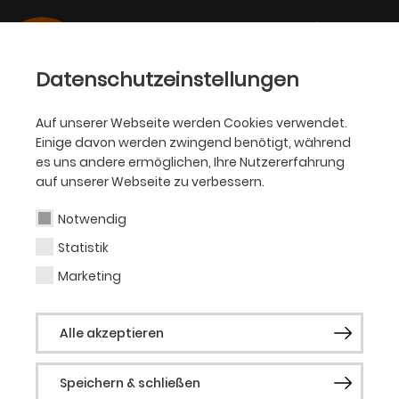
Datenschutzeinstellungen
Auf unserer Webseite werden Cookies verwendet.
Einige davon werden zwingend benötigt, während
PHILHARMONIKER
es uns andere ermöglichen, Ihre Nutzererfahrung
auf unserer Webseite zu verbessern.
Lise de la Salle
Notwendig
Statistik
Gastsolistin
Marketing
Lise de la Salle hat sich als eine der
Alle akzeptieren
spannendsten jungen Musikerinnen mit
einer großen Reife und Sensibilität
Speichern & schließen
etabliert. Sie gastiert bei Orchestern wie