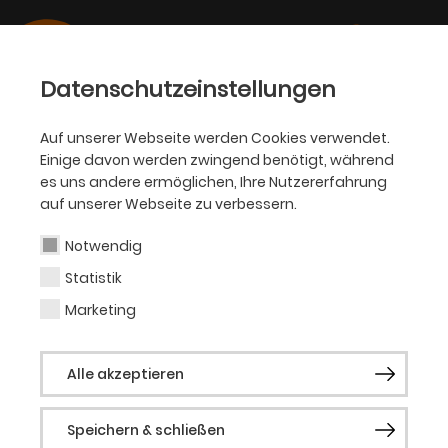
Datenschutzeinstellungen
Auf unserer Webseite werden Cookies verwendet.
Einige davon werden zwingend benötigt, während
BALLETT, OPER
es uns andere ermöglichen, Ihre Nutzererfahrung
auf unserer Webseite zu verbessern.
Mark Hoskins
Notwendig
Statistik
Choreografie
Marketing
Mark Hoskins stammt aus Südafrika, wo er
Alle akzeptieren
an der Universität von Kapstadt unter der
Leitung von David Poole Tanz studierte. Er
Speichern & schließen
begann im Alter von 19 Jahren Ballett zu