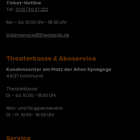
Ticket-Hotline
Laufzeit
3 Monate
Tel.:
0231 / 50 27 222
Anbieter
Google Analytics
Mo. - Sa. 10:00 Uhr - 18:30 Uhr
Dieses Cookie wird verwendet, um
Laufzeit
1 Minute
Nutzerinteraktionen mit
ticketservice@theaterdo.de
Zweck
Werbeanzeigen zu messen und
Das ist ein von Google Analytics
Remarketing-Funktionen
gesetztes Cookie. Bestimmte
bereitzustellen.
Daten werden nur maximal einmal
Theaterkasse & Aboservice
pro Minute an Google Analytics
Zweck
gesendet. Solange es gesetzt ist,
Kundencenter am Platz der Alten Synagoge
werden bestimmte
44137 Dortmund
Datenübertragungen
Name
IDE
unterbunden.
Theaterkasse:
Anbieter
Google / DoubleClick
Di. - Sa. 10:00 - 18:00 Uhr
Laufzeit
1 Jahr
Abo- und Gruppenservice:
Di. - Fr. 10:00 - 16:00 Uhr
Dieses Cookie dient der Anzeige
personalisierter Werbung und
Zweck
misst die Wirksamkeit von
Service