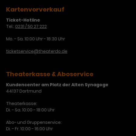
Kartenvorverkauf
Laufzeit
1 Tag
Ticket-Hotline
Name
Dieses Cookie wird von Google
_gcl_aw
Tel.:
0231 / 50 27 222
Analytics installiert. Das Cookie
Anbieter
Google Ads
wird verwendet, um Informationen
Mo. - Sa. 10:00 Uhr - 18:30 Uhr
darüber zu speichern, wie
Laufzeit
3 Monate
Besucher*innen eine Website
ticketservice@theaterdo.de
nutzen, und hilft bei der Erstellung
Dieses Cookie speichert
Zweck
eines Analyseberichts über die
Informationen zu Werbeklicks und
Performance der Website. Die
Theaterkasse & Aboservice
Zweck
dient der Zuordnung von
erhobenen Daten umfassen in
Conversions zu Google Ads-
anonymisierter Form die Anzahl
Kundencenter am Platz der Alten Synagoge
Kampagnen.
der Besuche, die Quelle, aus der sie
44137 Dortmund
stammen, und die besuchten
Theaterkasse:
Seiten.
Di. - Sa. 10:00 - 18:00 Uhr
Name
_gcl_dc
Abo- und Gruppenservice:
Di. - Fr. 10:00 - 16:00 Uhr
Anbieter
Google / DoubleClick
Name
_gat_UA-63561367-1