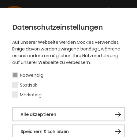
Datenschutzeinstellungen
Auf unserer Webseite werden Cookies verwendet.
Einige davon werden zwingend benötigt, während
OPER
es uns andere ermöglichen, Ihre Nutzererfahrung
auf unserer Webseite zu verbessern.
Martin Koch
Notwendig
Statistik
Tenor (Gast)
Marketing
Der Tenor Martin Koch studierte Gesang
Alle akzeptieren
an der Musikhochschule in Köln bei Prof.
Josef Protschka und Prof. P.-C. Runge. Seit
Speichern & schließen
Beginn der Saison 2009/10 ist Martin Koch