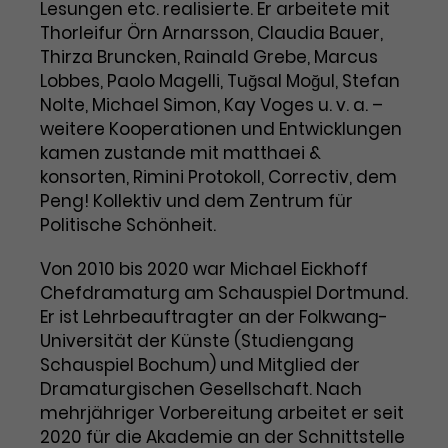
Benutzer*in wiedererkannt werden,
Lesungen etc. realisierte. Er arbeitete mit
Marketing
und es wird Zugang zu
Thorleifur Örn Arnarsson, Claudia Bauer,
Laufzeit
2 Jahre
Diese Gruppe beinhaltet alle Scripte, die es uns
geschützten Bereichen gewährt.
Thirza Bruncken, Rainald Grebe, Marcus
ermöglichen die Leistung unserer
Lobbes, Paolo Magelli, Tuğsal Moğul, Stefan
Dieses Cookie wird von Google
Werbekampagnen zu analysieren und
Conversions zu messen. Außerdem helfen sie
Analytics installiert. Das Cookie
Nolte, Michael Simon, Kay Voges u. v. a. –
uns dabei Werbeanzeigen und Inhalte besser auf
wird verwendet, um
weitere Kooperationen und Entwicklungen
die Interessen unserer Nutzer abzustimmen.
Name
cookie_optin
Besucher*innen-, Sitzungs- und
kamen zustande mit matthaei &
Cookie-Informationen
Name
Kampagnendaten zu berechnen
_gcl_au
konsorten, Rimini Protokoll, Correctiv, dem
Anbieter
TYPO3
Zweck
und die Nutzung der Website für
Peng! Kollektiv und dem Zentrum für
Anbieter
Google Ads
den Analysebericht der Website zu
Politische Schönheit.
Laufzeit
1 Monat
verfolgen. Die Cookies speichern
Laufzeit
3 Monate
Informationen anonym und weisen
Von 2010 bis 2020 war Michael Eickhoff
Enthält die gewählten Tracking-
eine zufallsgenerierte Nummer zu,
Zweck
Chefdramaturg am Schauspiel Dortmund.
Optin-Einstellungen.
Wird von Google verwendet, um
um Besuche zu erkennen.
Er ist Lehrbeauftragter an der Folkwang-
die Effizienz von Werbeanzeigen zu
Universität der Künste (Studiengang
messen und Conversions zu
Schauspiel Bochum) und Mitglied der
Zweck
speichern. Dieses Cookie hilft dabei
nachzuvollziehen, ob Nutzer über
Dramaturgischen Gesellschaft. Nach
Name
_gid
Google-Anzeigen auf unsere
mehrjähriger Vorbereitung arbeitet er seit
Website gelangt sind.
2020 für die Akademie an der Schnittstelle
Anbieter
Google Analytics