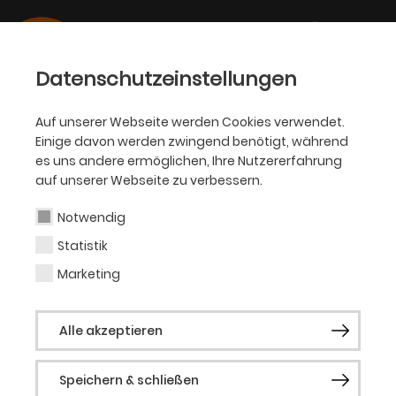
Datenschutzeinstellungen
Auf unserer Webseite werden Cookies verwendet.
Einige davon werden zwingend benötigt, während
AKADEMIE
es uns andere ermöglichen, Ihre Nutzererfahrung
auf unserer Webseite zu verbessern.
Michael Eickhoff
Notwendig
Statistik
Dramaturgie und
Marketing
(internationale) Vernetzung
Alle akzeptieren
Michael Eickhoff, 1972 in Göttingen
geboren, studierte
Speichern & schließen