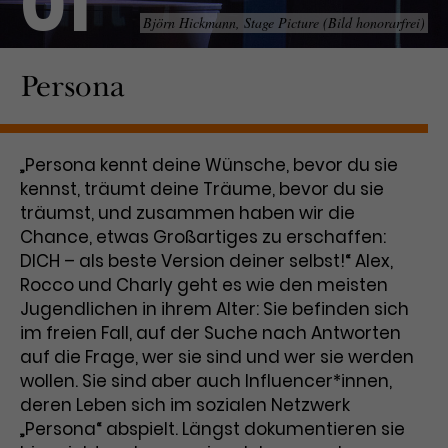
01
Björn Hickmann, Stage Picture (Bild honorarfrei)
Laufzeit
1 Tag
Persona
Name
Dieses Cookie wird von Google
_gcl_aw
Analytics installiert. Das Cookie
Anbieter
Google Ads
wird verwendet, um Informationen
darüber zu speichern, wie
„Persona kennt deine Wünsche, bevor du sie
Laufzeit
3 Monate
Besucher*innen eine Website
kennst, träumt deine Träume, bevor du sie
nutzen, und hilft bei der Erstellung
Dieses Cookie speichert
Zweck
eines Analyseberichts über die
träumst, und zusammen haben wir die
Informationen zu Werbeklicks und
Performance der Website. Die
Chance, etwas Großartiges zu erschaffen:
Zweck
dient der Zuordnung von
erhobenen Daten umfassen in
DICH – als beste Version deiner selbst!“ Alex,
Conversions zu Google Ads-
anonymisierter Form die Anzahl
Rocco und Charly geht es wie den meisten
Kampagnen.
der Besuche, die Quelle, aus der sie
Jugendlichen in ihrem Alter: Sie befinden sich
stammen, und die besuchten
im freien Fall, auf der Suche nach Antworten
Seiten.
auf die Frage, wer sie sind und wer sie werden
wollen. Sie sind aber auch Influencer*innen,
Name
_gcl_dc
deren Leben sich im sozialen Netzwerk
„Persona“ abspielt. Längst dokumentieren sie
Anbieter
Google / DoubleClick
Name
_gat_UA-63561367-1