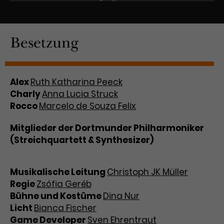
Besetzung
Alex
Ruth Katharina Peeck
Charly
Anna Lucia Struck
Rocco
Marcelo de Souza Felix
Mitglieder der Dortmunder Philharmoniker
(Streichquartett & Synthesizer)
Musikalische Leitung
Christoph JK Müller
Regie
Zsófia Geréb
Bühne und Kostüme
Dina Nur
Licht
Bianca Fischer
Game Developer
Sven Ehrentraut