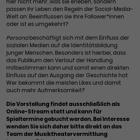
hier nicht mehr, was sie erleben, sondern
passen ihr Leben den Regeln der Social-Media-
Laufzeit
3 Monate
Anbieter
Google Analytics
Welt an: Beeinflussen sie ihre Follower*innen
Dieses Cookie wird verwendet, um
oder ist es umgekehrt?
Laufzeit
1 Minute
Nutzerinteraktionen mit
Zweck
Werbeanzeigen zu messen und
Das ist ein von Google Analytics
Persona
beschäftigt sich mit dem Einfluss der
Remarketing-Funktionen
gesetztes Cookie. Bestimmte
sozialen Medien auf die Identitätsbildung
bereitzustellen.
Daten werden nur maximal einmal
junger Menschen. Besonders ist hierbei, dass
pro Minute an Google Analytics
das Publikum den Verlauf der Handlung
Zweck
gesendet. Solange es gesetzt ist,
mitbestimmen kann und somit einen direkten
werden bestimmte
Einfluss auf den Ausgang der Geschichte hat.
Datenübertragungen
Name
IDE
Wer bekommt die meisten Likes und damit
unterbunden.
auch mehr Aufmerksamkeit?
Anbieter
Google / DoubleClick
Die Vorstellung findet ausschließlich als
Laufzeit
1 Jahr
Online-Stream statt und kann für
Spieltermine gebucht werden. Bei Interesse
Dieses Cookie dient der Anzeige
wenden Sie sich daher bitte direkt an das
personalisierter Werbung und
Team der Musiktheatervermittlung
Zweck
misst die Wirksamkeit von