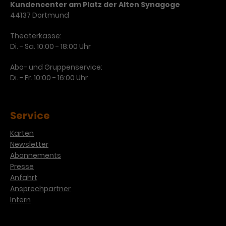
Kundencenter am Platz der Alten Synagoge
Laufzeit
3 Monate
44137 Dortmund
Anbieter
Google Analytics
Dieses Cookie wird verwendet, um
Theaterkasse:
Laufzeit
1 Minute
Di. - Sa. 10:00 - 18:00 Uhr
Nutzerinteraktionen mit
Zweck
Werbeanzeigen zu messen und
Das ist ein von Google Analytics
Abo- und Gruppenservice:
Remarketing-Funktionen
gesetztes Cookie. Bestimmte
Di. - Fr. 10:00 - 16:00 Uhr
bereitzustellen.
Daten werden nur maximal einmal
pro Minute an Google Analytics
Zweck
gesendet. Solange es gesetzt ist,
Service
werden bestimmte
Datenübertragungen
Name
IDE
Karten
unterbunden.
Newsletter
Anbieter
Google / DoubleClick
Abonnements
Presse
Laufzeit
1 Jahr
Anfahrt
Ansprechpartner
Dieses Cookie dient der Anzeige
Intern
personalisierter Werbung und
Zweck
misst die Wirksamkeit von