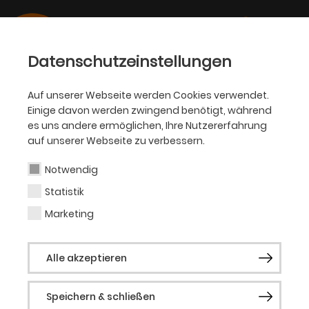
Datenschutzeinstellungen
Auf unserer Webseite werden Cookies verwendet.
Einige davon werden zwingend benötigt, während
BALLETT
es uns andere ermöglichen, Ihre Nutzererfahrung
auf unserer Webseite zu verbessern.
Midori Marsh
Notwendig
Statistik
Sängerin (Gast)
Marketing
Geboren in Kanada. „One of Canada’s hot
Alle akzeptieren
classical musicians under 30 (CBC)“. 2019
Gewinnerin des Publikumspreises beim
Speichern & schließen
Gesangswettbewerb der Kanadischen