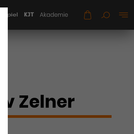
KJT
Akademie
uspiel
v Zelner