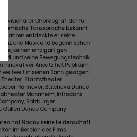
ein visionärer Choreograf, der für
 dynamische Tanzsprache bekannt
gen Jahren entdeckte er seine
 Tanz und Musik und begann schon
riere, seinen einzigartigen
 Stil und seine Bewegungstechnik
in innovativer Ansatz hat Publikum
 weltweit in seinen Bann gezogen:
Theater, Staatstheater
tsoper Hannover, Batsheva Dance
altheater Mannheim, Introdans,
Company, Salzburger
t. Gallen Dance Company.
ahren hat Nadav seine Leidenschaft
iten im Bereich des Films