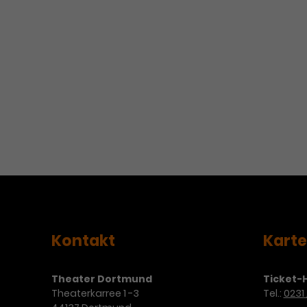
Kontakt
Kart
Theater Dortmund
Ticket-H
Theaterkarree 1 -3
Tel.:
0231 