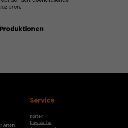
trebt danach, abendfüllende
duzieren.
Produktionen
Service
Karten
Newsletter
r Alten