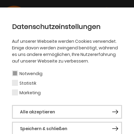
Datenschutzeinstellungen
Auf unserer Webseite werden Cookies verwendet.
Einige davon werden zwingend benötigt, während
BALLETT
es uns andere ermöglichen, Ihre Nutzererfahrung
auf unserer Webseite zu verbessern.
Nae Nishimura
Notwendig
Statistik
Tänzerin
Marketing
1994 in Osaka (Japan) geboren, begann
Alle akzeptieren
schon als Kleinkind ihre Tanzausbildung in
der Soda Ballet School in Osaka. Mit 15
Speichern & schließen
Jahren gewann sie beim Youth American