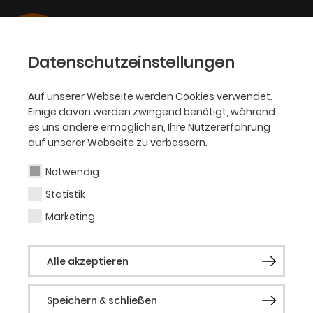
Datenschutzeinstellungen
Auf unserer Webseite werden Cookies verwendet.
Einige davon werden zwingend benötigt, während
Nessa Cofala
es uns andere ermöglichen, Ihre Nutzererfahrung
auf unserer Webseite zu verbessern.
Notwendig
Statistik
Vergangene Produktionen
Marketing
BODYBILD [and now i'm gonna roll myself
in glitter and roll down that hill wie eine
Alle akzeptieren
nuss im herbst]
Speichern & schließen