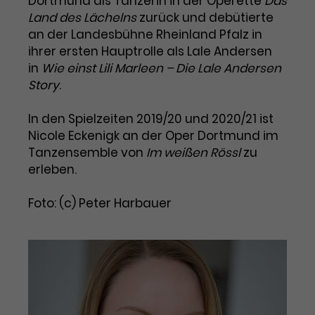
Dortmund als Tänzerin in der Operette
Das
Land des Lächelns
zurück und debütierte
Laufzeit
1 Tag
an der Landesbühne Rheinland Pfalz in
ihrer ersten Hauptrolle als Lale Andersen
Name
Dieses Cookie wird von Google
_gcl_aw
in
Wie einst Lili Marleen – Die Lale Andersen
Analytics installiert. Das Cookie
Story
.
Anbieter
Google Ads
wird verwendet, um Informationen
darüber zu speichern, wie
Laufzeit
3 Monate
Besucher*innen eine Website
In den Spielzeiten 2019/20 und 2020/21 ist
nutzen, und hilft bei der Erstellung
Nicole Eckenigk an der Oper Dortmund im
Dieses Cookie speichert
Zweck
eines Analyseberichts über die
Tanzensemble von
Im weißen Rössl
zu
Informationen zu Werbeklicks und
Performance der Website. Die
erleben.
Zweck
dient der Zuordnung von
erhobenen Daten umfassen in
Conversions zu Google Ads-
anonymisierter Form die Anzahl
Foto: (c) Peter Harbauer
Kampagnen.
der Besuche, die Quelle, aus der sie
stammen, und die besuchten
Seiten.
Name
_gcl_dc
Anbieter
Google / DoubleClick
Name
_gat_UA-63561367-1