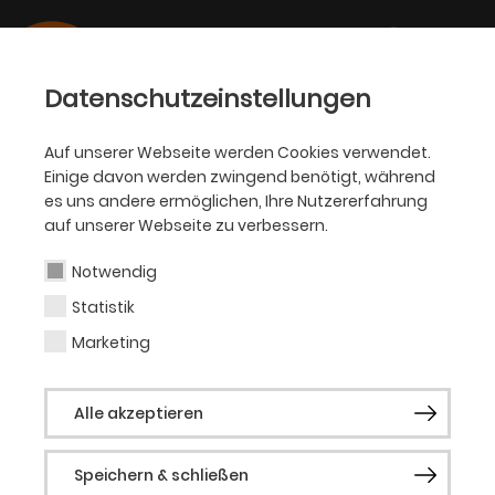
Datenschutzeinstellungen
Auf unserer Webseite werden Cookies verwendet.
Einige davon werden zwingend benötigt, während
OPER
es uns andere ermöglichen, Ihre Nutzererfahrung
auf unserer Webseite zu verbessern.
Nicole Eckenigk
Notwendig
Statistik
Gast Operette
Marketing
Nicole Eckenigk wurde Magdeburg
Alle akzeptieren
geboren und wuchs dort in einer
Theaterfamilie auf. Ab ihrem fünften
Speichern & schließen
Lebensjahr wurde sie in den Bereichen