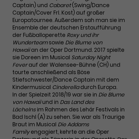
Benutzer*in wiedererkannt werden,
Marketing
Captain) und
Cabaret
(Swing/Dance
und es wird Zugang zu
Laufzeit
2 Jahre
Captain/Cover Frl. Kost) auf großer
Diese Gruppe beinhaltet alle Scripte, die es uns
geschützten Bereichen gewährt.
Europatournee. Außerdem sah man sie im
ermöglichen die Leistung unserer
Dieses Cookie wird von Google
Werbekampagnen zu analysieren und
Ensemble der deutschen Erstaufführung
Conversions zu messen. Außerdem helfen sie
Analytics installiert. Das Cookie
der Fußballoperette
Roxy und ihr
uns dabei Werbeanzeigen und Inhalte besser auf
wird verwendet, um
die Interessen unserer Nutzer abzustimmen.
Wunderteam
sowie
Die Blume von
Name
cookie_optin
Besucher*innen-, Sitzungs- und
Hawaii
an der Oper Dortmund. 2017 spielte
Cookie-Informationen
Name
Kampagnendaten zu berechnen
_gcl_au
sie Doreen im Musical
Saturday Night
Anbieter
TYPO3
Zweck
und die Nutzung der Website für
Fever
auf der Walensee-Bühne (CH) und
Anbieter
Google Ads
den Analysebericht der Website zu
tourte anschließend als Böse
Laufzeit
1 Monat
verfolgen. Die Cookies speichern
Laufzeit
3 Monate
Stiefschwester/Dance Captain mit dem
Informationen anonym und weisen
Enthält die gewählten Tracking-
eine zufallsgenerierte Nummer zu,
Kindermusical
Cinderella
durch Europa.
Zweck
Optin-Einstellungen.
Wird von Google verwendet, um
um Besuche zu erkennen.
In der Spielzeit 2018/19 war sie in
Die Blume
die Effizienz von Werbeanzeigen zu
von Hawaii
und in
Das Land des
messen und Conversions zu
Lächelns
im Rahmen des Lehár Festivals in
Zweck
speichern. Dieses Cookie hilft dabei
Bad Ischl (A) zu sehen. Sie war als Traurige
nachzuvollziehen, ob Nutzer über
Name
_gid
Braut im Musical
Die Addams
Google-Anzeigen auf unsere
Family
engagiert, kehrte an die Oper
Website gelangt sind.
Anbieter
Google Analytics