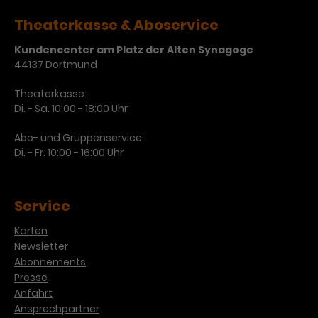
Laufzeit
3 Monate
Theaterkasse & Aboservice
Anbieter
Google Analytics
Kundencenter am Platz der Alten Synagoge
Dieses Cookie wird verwendet, um
Laufzeit
1 Minute
44137 Dortmund
Nutzerinteraktionen mit
Zweck
Werbeanzeigen zu messen und
Das ist ein von Google Analytics
Theaterkasse:
Remarketing-Funktionen
gesetztes Cookie. Bestimmte
Di. - Sa. 10:00 - 18:00 Uhr
bereitzustellen.
Daten werden nur maximal einmal
pro Minute an Google Analytics
Abo- und Gruppenservice:
Zweck
gesendet. Solange es gesetzt ist,
Di. - Fr. 10:00 - 16:00 Uhr
werden bestimmte
Datenübertragungen
Name
IDE
unterbunden.
Service
Anbieter
Google / DoubleClick
Karten
Laufzeit
1 Jahr
Newsletter
Abonnements
Dieses Cookie dient der Anzeige
Presse
personalisierter Werbung und
Anfahrt
Zweck
misst die Wirksamkeit von
Ansprechpartner