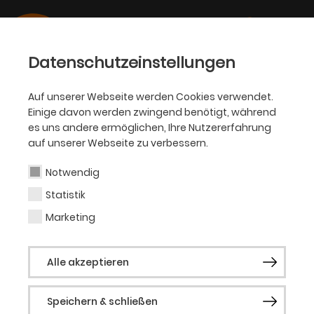
Datenschutzeinstellungen
Auf unserer Webseite werden Cookies verwendet.
Einige davon werden zwingend benötigt, während
PHILHARMONIKER
es uns andere ermöglichen, Ihre Nutzererfahrung
auf unserer Webseite zu verbessern.
Niels Poensgen
Notwendig
Statistik
Niels Poensgen wurde 1992 in Paris
geboren. Nach dem Informatikstudium
Marketing
startete er eine intensive künstlerische
Zusammenarbeit mit dem italienischen
Alle akzeptieren
Videodesigner Jacopo Castellano,
tourend zwischen 2014 und 2016 durch
Italien und Deutschland, mit Werken, die
Speichern & schließen