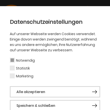
Datenschutzeinstellungen
Auf unserer Webseite werden Cookies verwendet.
Einige davon werden zwingend benötigt, während
PHILHARMONIKER
es uns andere ermöglichen, Ihre Nutzererfahrung
auf unserer Webseite zu verbessern.
Nikolai Lugansky
Notwendig
Statistik
Gastsolist (Klavier)
Marketing
Der Pianist Nikolai Lugansky, 1972 in Moskau
Alle akzeptieren
geboren und dort auch ausgebildet, ist ein
authentischer Fortsetzer der großen
Speichern & schließen
russischen Klavierschule, für die Namen