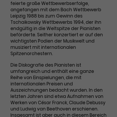
Benutzer*in wiedererkannt werden,
feierte große Wettbewerbserfolge,
Marketing
und es wird Zugang zu
angefangen mit dem Bach Wettbewerb
Laufzeit
2 Jahre
Diese Gruppe beinhaltet alle Scripte, die es uns
geschützten Bereichen gewährt.
Leipzig 1988 bis zum Gewinn des
ermöglichen die Leistung unserer
Dieses Cookie wird von Google
Werbekampagnen zu analysieren und
Tschaikowsky Wettbewerbs 1994, der ihn
Conversions zu messen. Außerdem helfen sie
Analytics installiert. Das Cookie
endgültig in die Weltspitze der Pianisten
uns dabei Werbeanzeigen und Inhalte besser auf
wird verwendet, um
die Interessen unserer Nutzer abzustimmen.
beförderte. Seither konzertiert er auf den
Name
cookie_optin
Besucher*innen-, Sitzungs- und
wichtigsten Podien der Musikwelt und
Cookie-Informationen
Name
Kampagnendaten zu berechnen
_gcl_au
musiziert mit internationalen
Anbieter
TYPO3
Zweck
und die Nutzung der Website für
Spitzenorchestern.
Anbieter
Google Ads
den Analysebericht der Website zu
Laufzeit
1 Monat
verfolgen. Die Cookies speichern
Die Diskografie des Pianisten ist
Laufzeit
3 Monate
Informationen anonym und weisen
umfangreich und enthält eine ganze
Enthält die gewählten Tracking-
eine zufallsgenerierte Nummer zu,
Zweck
Reihe von Einspielungen, die mit
Optin-Einstellungen.
Wird von Google verwendet, um
um Besuche zu erkennen.
internationalen Preisen und
die Effizienz von Werbeanzeigen zu
messen und Conversions zu
Auszeichnungen bedacht wurden. In den
Zweck
speichern. Dieses Cookie hilft dabei
letzten Jahren sind etwa Aufnahmen von
nachzuvollziehen, ob Nutzer über
Werken von César Franck, Claude Debussy
Name
_gid
Google-Anzeigen auf unsere
und Ludwig van Beethoven erschienen.
Website gelangt sind.
Insgesamt ist aber auch in diesem Bereich
Anbieter
Google Analytics