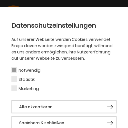
Datenschutzeinstellungen
Auf unserer Webseite werden Cookies verwendet.
Einige davon werden zwingend benötigt, während
N.N.
es uns andere ermöglichen, Ihre Nutzererfahrung
auf unserer Webseite zu verbessern.
Notwendig
tba.
Statistik
Marketing
Aktuelle Produktionen
Alle akzeptieren
4. Kammerkonzert: Sehnsucht nach
Italien
Speichern & schließen
Die Entführung aus dem Serail (2026)