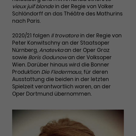
vieux juif blonde
in der Regie von Volker
Laufzeit
1 Tag
Schlöndorff an das Théâtre des Mathurins
nach Paris.
Name
Dieses Cookie wird von Google
_gcl_aw
Analytics installiert. Das Cookie
2020/21 folgen
Il trovatore
in der Regie von
Anbieter
Google Ads
wird verwendet, um Informationen
Peter Konwitschny an der Staatsoper
darüber zu speichern, wie
Nürnberg,
Laufzeit
Anatevka
3 Monate
an der Oper Graz
Besucher*innen eine Website
sowie
Boris Godunow
nutzen, und hilft bei der Erstellung
an der Volksoper
Dieses Cookie speichert
Zweck
eines Analyseberichts über die
Wien. Darüber hinaus wird die Bonner
Informationen zu Werbeklicks und
Performance der Website. Die
Produktion
Die Fledermaus
, für deren
Zweck
dient der Zuordnung von
erhobenen Daten umfassen in
Ausstattung die beiden in der letzten
Conversions zu Google Ads-
anonymisierter Form die Anzahl
Spielzeit verantwortlich waren, an der
Kampagnen.
der Besuche, die Quelle, aus der sie
Oper Dortmund übernommen.
stammen, und die besuchten
Seiten.
Name
_gcl_dc
Anbieter
Google / DoubleClick
Name
_gat_UA-63561367-1