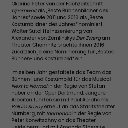
Benutzer*in wiedererkannt werden,
Okarina Peter von der Fachzeitschrift
Marketing
und es wird Zugang zu
Opernwelt
als „Beste Bühnenbildner des
Laufzeit
2 Jahre
Diese Gruppe beinhaltet alle Scripte, die es uns
geschützten Bereichen gewährt.
Jahres“ sowie 2011 und 2016 als „Beste
ermöglichen die Leistung unserer
Dieses Cookie wird von Google
Werbekampagnen zu analysieren und
Kostümbildner des Jahres“ nominiert.
Conversions zu messen. Außerdem helfen sie
Analytics installiert. Das Cookie
Walter Sutcliffs Inszenierung von
uns dabei Werbeanzeigen und Inhalte besser auf
wird verwendet, um
die Interessen unserer Nutzer abzustimmen.
Alexander von Zemlinskys
Der Zwerg
am
Name
cookie_optin
Besucher*innen-, Sitzungs- und
Theater Chemnitz brachte ihnen 2016
Cookie-Informationen
Name
Kampagnendaten zu berechnen
_gcl_au
zusätzlich je eine Nominierung für „Bestes
Anbieter
TYPO3
Zweck
und die Nutzung der Website für
Bühnen- und Kostümbild“ ein.
Anbieter
Google Ads
den Analysebericht der Website zu
Laufzeit
1 Monat
verfolgen. Die Cookies speichern
Im selben Jahr gestaltete das Team das
Laufzeit
3 Monate
Informationen anonym und weisen
Enthält die gewählten Tracking-
Bühnen- und Kostümbild für das Musical
eine zufallsgenerierte Nummer zu,
Zweck
Optin-Einstellungen.
Wird von Google verwendet, um
Next to Normal
in der Regie von Stefan
um Besuche zu erkennen.
die Effizienz von Werbeanzeigen zu
Huber an der Oper Dortmund. Jüngere
messen und Conversions zu
Arbeiten führten sie mit Paul Abrahams
Zweck
speichern. Dieses Cookie hilft dabei
Ball im Savoy
erneut an das Staatstheater
nachzuvollziehen, ob Nutzer über
Nürnberg, mit
Idomeneo
in der Regie von
Name
_gid
Google-Anzeigen auf unsere
Peter Konwitschny an das Theater
Website gelangt sind.
Anbieter
Google Analytics
Heidelberg und mit Amanda Sthers
Le