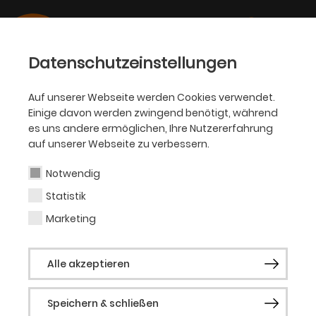
Datenschutzeinstellungen
Auf unserer Webseite werden Cookies verwendet.
Einige davon werden zwingend benötigt, während
OPER
es uns andere ermöglichen, Ihre Nutzererfahrung
auf unserer Webseite zu verbessern.
Okarina Peter
Notwendig
Statistik
Ausstattung (Bühne &
Marketing
Kostüm)
Alle akzeptieren
Okarina Peter, geboren in Konstanz,
studierte 1994–2000 Bühnen- und
Speichern & schließen