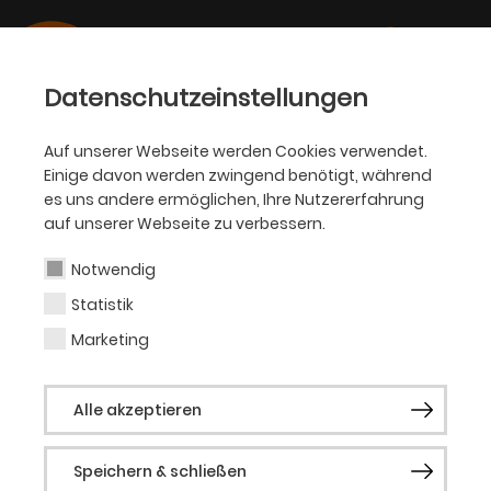
Datenschutzeinstellungen
Auf unserer Webseite werden Cookies verwendet.
Einige davon werden zwingend benötigt, während
BALLETT
es uns andere ermöglichen, Ihre Nutzererfahrung
auf unserer Webseite zu verbessern.
Osiel Gouneo
Notwendig
Statistik
Tänzer (Gast)
Marketing
Geboren in Matanzas (Kuba), Ausbildung
Alle akzeptieren
an der National Ballet School Cuba in
Havanna. 2008 Engagement am
Speichern & schließen
Kubanischen Nationalballett, dort 2011