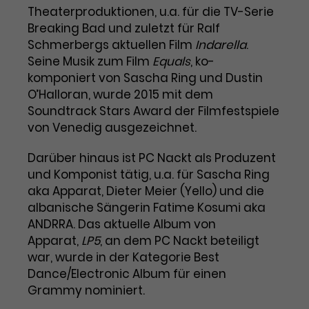
Benutzer*in wiedererkannt werden,
Marketing
Theaterproduktionen, u.a. für die TV-Serie
und es wird Zugang zu
Laufzeit
2 Jahre
Breaking Bad und zuletzt für Ralf
Diese Gruppe beinhaltet alle Scripte, die es uns
geschützten Bereichen gewährt.
Schmerbergs aktuellen Film
Indarella
.
ermöglichen die Leistung unserer
Dieses Cookie wird von Google
Werbekampagnen zu analysieren und
Seine Musik zum Film
Equals
, ko-
Conversions zu messen. Außerdem helfen sie
Analytics installiert. Das Cookie
komponiert von Sascha Ring und Dustin
uns dabei Werbeanzeigen und Inhalte besser auf
wird verwendet, um
die Interessen unserer Nutzer abzustimmen.
O’Halloran, wurde 2015 mit dem
Name
cookie_optin
Besucher*innen-, Sitzungs- und
Soundtrack Stars Award der Filmfestspiele
Cookie-Informationen
Name
Kampagnendaten zu berechnen
_gcl_au
von Venedig ausgezeichnet.
Anbieter
TYPO3
Zweck
und die Nutzung der Website für
Anbieter
Google Ads
den Analysebericht der Website zu
Darüber hinaus ist PC Nackt als Produzent
Laufzeit
1 Monat
verfolgen. Die Cookies speichern
und Komponist tätig, u.a. für Sascha Ring
Laufzeit
3 Monate
Informationen anonym und weisen
Enthält die gewählten Tracking-
aka Apparat, Dieter Meier (Yello) und die
eine zufallsgenerierte Nummer zu,
Zweck
Optin-Einstellungen.
Wird von Google verwendet, um
albanische Sängerin Fatime Kosumi aka
um Besuche zu erkennen.
die Effizienz von Werbeanzeigen zu
ANDRRA. Das aktuelle Album von
messen und Conversions zu
Apparat,
LP5
, an dem PC Nackt beteiligt
Zweck
speichern. Dieses Cookie hilft dabei
war, wurde in der Kategorie Best
nachzuvollziehen, ob Nutzer über
Dance/Electronic Album für einen
Name
_gid
Google-Anzeigen auf unsere
Grammy nominiert.
Website gelangt sind.
Anbieter
Google Analytics