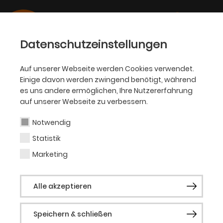
Datenschutzeinstellungen
Auf unserer Webseite werden Cookies verwendet.
Einige davon werden zwingend benötigt, während
SCHAUSPIEL
es uns andere ermöglichen, Ihre Nutzererfahrung
auf unserer Webseite zu verbessern.
PC Nackt
Notwendig
Statistik
Komposition (Gast)
Marketing
PC Nackt Patrick Christensen alias PC
Alle akzeptieren
Nackt (*1975) gehört zu den vielseitigsten
Künstlern der deutschen Musikszene. Die
Speichern & schließen
Verbindung von klassischer, populärer und