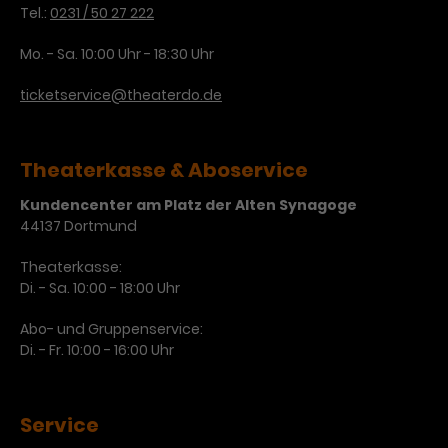
Tel.:
0231 / 50 27 222
Laufzeit
3 Monate
Anbieter
Google Analytics
Mo. - Sa. 10:00 Uhr - 18:30 Uhr
Dieses Cookie wird verwendet, um
Laufzeit
1 Minute
Nutzerinteraktionen mit
ticketservice@theaterdo.de
Zweck
Werbeanzeigen zu messen und
Das ist ein von Google Analytics
Remarketing-Funktionen
gesetztes Cookie. Bestimmte
bereitzustellen.
Daten werden nur maximal einmal
Theaterkasse & Aboservice
pro Minute an Google Analytics
Zweck
Kundencenter am Platz der Alten Synagoge
gesendet. Solange es gesetzt ist,
44137 Dortmund
werden bestimmte
Datenübertragungen
Name
IDE
Theaterkasse:
unterbunden.
Di. - Sa. 10:00 - 18:00 Uhr
Anbieter
Google / DoubleClick
Abo- und Gruppenservice:
Laufzeit
1 Jahr
Di. - Fr. 10:00 - 16:00 Uhr
Dieses Cookie dient der Anzeige
personalisierter Werbung und
Service
Zweck
misst die Wirksamkeit von