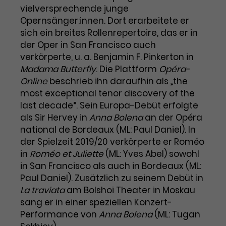
Benutzer*in wiedererkannt werden,
Marketing
vielversprechende junge
und es wird Zugang zu
Laufzeit
2 Jahre
Opernsänger:innen. Dort erarbeitete er
Diese Gruppe beinhaltet alle Scripte, die es uns
geschützten Bereichen gewährt.
sich ein breites Rollenrepertoire, das er in
ermöglichen die Leistung unserer
Dieses Cookie wird von Google
Werbekampagnen zu analysieren und
der Oper in San Francisco auch
Conversions zu messen. Außerdem helfen sie
Analytics installiert. Das Cookie
verkörperte, u. a. Benjamin F. Pinkerton in
uns dabei Werbeanzeigen und Inhalte besser auf
wird verwendet, um
die Interessen unserer Nutzer abzustimmen.
Madama Butterfly
. Die Plattform
Opéra-
Name
cookie_optin
Besucher*innen-, Sitzungs- und
Online
beschrieb ihn daraufhin als ​„the
Cookie-Informationen
Name
Kampagnendaten zu berechnen
_gcl_au
most exceptional tenor discovery of the
Anbieter
TYPO3
Zweck
und die Nutzung der Website für
last decade“. Sein Europa-Debüt erfolgte
Anbieter
Google Ads
den Analysebericht der Website zu
als Sir Hervey in
Laufzeit
1 Monat
Anna Bolena
an der Opéra
verfolgen. Die Cookies speichern
Laufzeit
3 Monate
national de Bordeaux (ML: Paul Daniel). In
Informationen anonym und weisen
Enthält die gewählten Tracking-
eine zufallsgenerierte Nummer zu,
der Spielzeit 2019/20 verkörperte er Roméo
Zweck
Optin-Einstellungen.
Wird von Google verwendet, um
um Besuche zu erkennen.
in
Roméo et Juliette
(ML: Yves Abel) sowohl
die Effizienz von Werbeanzeigen zu
in San Francisco als auch in Bordeaux (ML:
messen und Conversions zu
Paul Daniel). Zusätzlich zu seinem Debüt in
Zweck
speichern. Dieses Cookie hilft dabei
La traviata
am Bolshoi Theater in Moskau
nachzuvollziehen, ob Nutzer über
Name
_gid
sang er in einer speziellen Konzert-
Google-Anzeigen auf unsere
Performance von
Anna Bolena
(ML: Tugan
Website gelangt sind.
Anbieter
Google Analytics