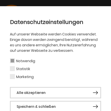
Datenschutzeinstellungen
Auf unserer Webseite werden Cookies verwendet.
Einige davon werden zwingend benötigt, während
OPER
es uns andere ermöglichen, Ihre Nutzererfahrung
auf unserer Webseite zu verbessern.
Pene Pati
Notwendig
Statistik
Gast Oper
Marketing
Pene Pati wurde in Samoa geboren und
Alle akzeptieren
wuchs in Neuseeland auf. Er begann sein
Gesangstudium an der University of
Speichern & schließen
Auckland und absolvierte 2012 einen