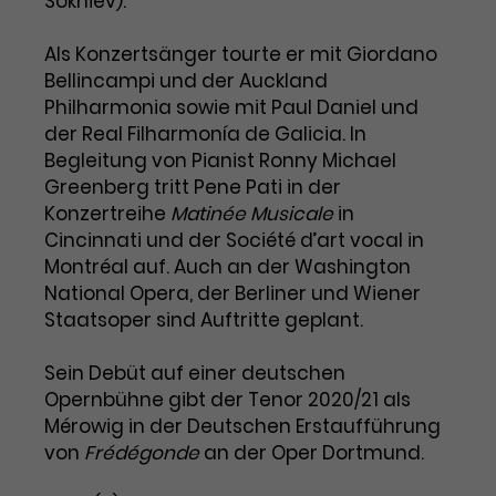
Sokhiev).
Laufzeit
1 Tag
Als Konzertsänger tourte er mit Giordano
Bellincampi und der Auckland
Name
Dieses Cookie wird von Google
_gcl_aw
Philharmonia sowie mit Paul Daniel und
Analytics installiert. Das Cookie
der Real Filharmonía de Galicia. In
Anbieter
Google Ads
wird verwendet, um Informationen
Begleitung von Pianist Ronny Michael
darüber zu speichern, wie
Laufzeit
3 Monate
Besucher*innen eine Website
Greenberg tritt Pene Pati in der
nutzen, und hilft bei der Erstellung
Konzertreihe
Matinée Musicale
in
Dieses Cookie speichert
Zweck
eines Analyseberichts über die
Cincinnati und der Société d’art vocal in
Informationen zu Werbeklicks und
Performance der Website. Die
Montréal auf. Auch an der Washington
Zweck
dient der Zuordnung von
erhobenen Daten umfassen in
National Opera, der Berliner und Wiener
Conversions zu Google Ads-
anonymisierter Form die Anzahl
Staatsoper sind Auftritte geplant.
Kampagnen.
der Besuche, die Quelle, aus der sie
stammen, und die besuchten
Sein Debüt auf einer deutschen
Seiten.
Opernbühne gibt der Tenor 2020/21 als
Mérowig in der Deutschen Erstaufführung
Name
_gcl_dc
von
Frédégonde
an der Oper Dortmund.
Anbieter
Google / DoubleClick
Name
_gat_UA-63561367-1