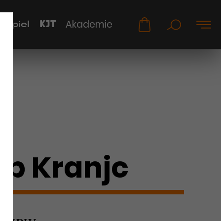
KJT
Akademie
uspiel
pp Kranjc