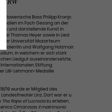
o NRW
h-slowenische Bass Philipp Kranjc
e Studien im Fach Gesang an der
usik und darstellende Kunst in
n bei Thomas Heyer sowie in Lied
 der Universität Mozarteum
nd Valentin und Wolfgang Holzmair.
udium, in welchem er sich stark
chen Liedgut auseinandersetzte,
Internationalen Stiftung
r Lilli-Lehmann-Medaille
018/19 wurde er Mitglied des
andestheater Linz. Dort war er u.
in
The Rape of Lucrezia
zu erleben,
menico Cimarosas
Il matrimonio