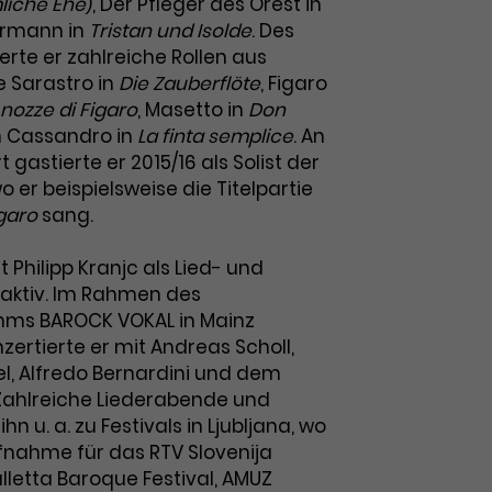
liche Ehe
), Der Pfleger des Orest in
rmann in
Tristan und Isolde
. Des
rte er zahlreiche Rollen aus
 Sarastro in
Die Zauberflöte
, Figaro
 nozze di Figaro
, Masetto in
Don
 Cassandro in
La finta semplice
. An
 gastierte er 2015/16 als Solist der
o er beispielsweise die Titelpartie
igaro
sang.
 Philipp Kranjc als Lied- und
aktiv. Im Rahmen des
mms BAROCK VOKAL in Mainz
zertierte er mit Andreas Scholl,
, Alfredo Bernardini und dem
Zahlreiche Liederabende und
hn u. a. zu Festivals in Ljubljana, wo
nahme für das RTV Slovenija
lletta Baroque Festival, AMUZ