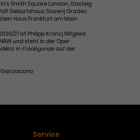
ohn’s Smith Square London, Gasteig
olf Geburtshaus Slovenj Gradec
tein Haus Frankfurt am Main.
2020/21 ist Philipp Krancj Mitglied
NRW und steht in der Oper
déric in
Frédégonde
auf der
o Garciacano
Service