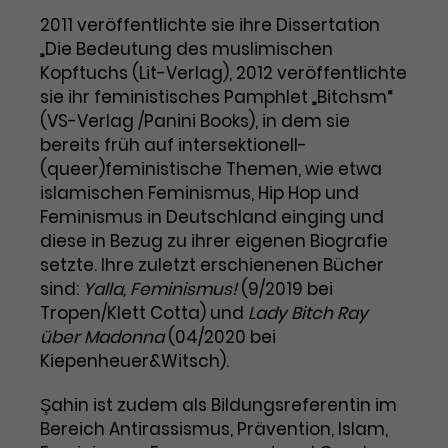
2011 veröffentlichte sie ihre Dissertation
Laufzeit
1 Tag
„Die Bedeutung des muslimischen
Kopftuchs (Lit-Verlag), 2012 veröffentlichte
Name
Dieses Cookie wird von Google
_gcl_aw
sie ihr feministisches Pamphlet „Bitchsm“
Analytics installiert. Das Cookie
(VS-Verlag /Panini Books), in dem sie
Anbieter
Google Ads
wird verwendet, um Informationen
bereits früh auf intersektionell-
darüber zu speichern, wie
Laufzeit
3 Monate
Besucher*innen eine Website
(queer)feministische Themen, wie etwa
nutzen, und hilft bei der Erstellung
islamischen Feminismus, Hip Hop und
Dieses Cookie speichert
Zweck
eines Analyseberichts über die
Feminismus in Deutschland einging und
Informationen zu Werbeklicks und
Performance der Website. Die
diese in Bezug zu ihrer eigenen Biografie
Zweck
dient der Zuordnung von
erhobenen Daten umfassen in
setzte. Ihre zuletzt erschienenen Bücher
Conversions zu Google Ads-
anonymisierter Form die Anzahl
sind:
Yalla, Feminismus!
(9/2019 bei
Kampagnen.
der Besuche, die Quelle, aus der sie
Tropen/Klett Cotta) und
Lady Bitch Ray
stammen, und die besuchten
über Madonna
(04/2020 bei
Seiten.
Kiepenheuer&Witsch).
Name
_gcl_dc
Şahin ist zudem als Bildungsreferentin im
Bereich Antirassismus, Prävention, Islam,
Anbieter
Google / DoubleClick
Name
_gat_UA-63561367-1