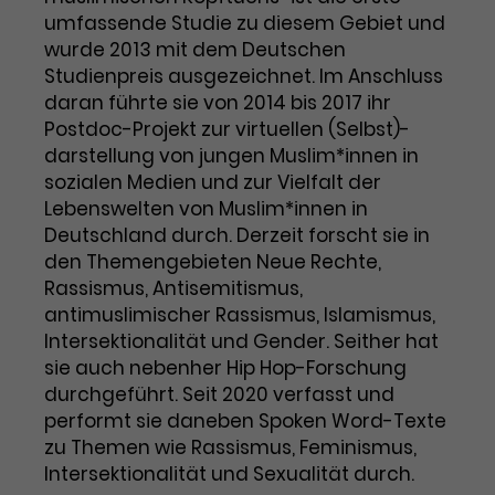
Benutzer*in wiedererkannt werden,
Marketing
umfassende Studie zu diesem Gebiet und
und es wird Zugang zu
Laufzeit
2 Jahre
wurde 2013 mit dem Deutschen
Diese Gruppe beinhaltet alle Scripte, die es uns
geschützten Bereichen gewährt.
ermöglichen die Leistung unserer
Studienpreis ausgezeichnet. Im Anschluss
Dieses Cookie wird von Google
Werbekampagnen zu analysieren und
daran führte sie von 2014 bis 2017 ihr
Conversions zu messen. Außerdem helfen sie
Analytics installiert. Das Cookie
uns dabei Werbeanzeigen und Inhalte besser auf
Postdoc-Projekt zur virtuellen (Selbst)-
wird verwendet, um
die Interessen unserer Nutzer abzustimmen.
darstellung von jungen Muslim*innen in
Name
cookie_optin
Besucher*innen-, Sitzungs- und
sozialen Medien und zur Vielfalt der
Cookie-Informationen
Name
Kampagnendaten zu berechnen
_gcl_au
Lebenswelten von Muslim*innen in
Anbieter
TYPO3
Zweck
und die Nutzung der Website für
Deutschland durch. Derzeit forscht sie in
Anbieter
Google Ads
den Analysebericht der Website zu
Laufzeit
1 Monat
verfolgen. Die Cookies speichern
den Themengebieten Neue Rechte,
Laufzeit
3 Monate
Informationen anonym und weisen
Rassismus, Antisemitismus,
Enthält die gewählten Tracking-
eine zufallsgenerierte Nummer zu,
antimuslimischer Rassismus, Islamismus,
Zweck
Optin-Einstellungen.
Wird von Google verwendet, um
um Besuche zu erkennen.
Intersektionalität und Gender. Seither hat
die Effizienz von Werbeanzeigen zu
sie auch nebenher Hip Hop-Forschung
messen und Conversions zu
durchgeführt. Seit 2020 verfasst und
Zweck
speichern. Dieses Cookie hilft dabei
performt sie daneben Spoken Word-Texte
nachzuvollziehen, ob Nutzer über
Name
_gid
zu Themen wie Rassismus, Feminismus,
Google-Anzeigen auf unsere
Intersektionalität und Sexualität durch.
Website gelangt sind.
Anbieter
Google Analytics