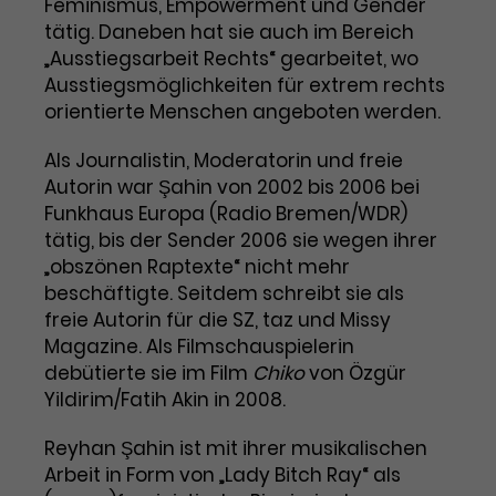
Feminismus, Empowerment und Gender
tätig. Daneben hat sie auch im Bereich
Laufzeit
3 Monate
Anbieter
Google Analytics
„Ausstiegsarbeit Rechts“ gearbeitet, wo
Dieses Cookie wird verwendet, um
Ausstiegsmöglichkeiten für extrem rechts
Laufzeit
1 Minute
Nutzerinteraktionen mit
orientierte Menschen angeboten werden.
Zweck
Werbeanzeigen zu messen und
Das ist ein von Google Analytics
Remarketing-Funktionen
gesetztes Cookie. Bestimmte
Als Journalistin, Moderatorin und freie
bereitzustellen.
Daten werden nur maximal einmal
Autorin war Şahin von 2002 bis 2006 bei
pro Minute an Google Analytics
Funkhaus Europa (Radio Bremen/WDR)
Zweck
gesendet. Solange es gesetzt ist,
tätig, bis der Sender 2006 sie wegen ihrer
werden bestimmte
„obszönen Raptexte“ nicht mehr
Datenübertragungen
Name
IDE
beschäftigte. Seitdem schreibt sie als
unterbunden.
freie Autorin für die SZ, taz und Missy
Anbieter
Google / DoubleClick
Magazine. Als Filmschauspielerin
debütierte sie im Film
Chiko
von Özgür
Laufzeit
1 Jahr
Yildirim/Fatih Akin in 2008.
Dieses Cookie dient der Anzeige
Reyhan Şahin ist mit ihrer musikalischen
personalisierter Werbung und
Arbeit in Form von „Lady Bitch Ray“ als
Zweck
misst die Wirksamkeit von