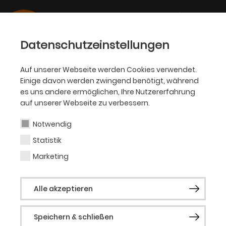
Datenschutzeinstellungen
Auf unserer Webseite werden Cookies verwendet.
Einige davon werden zwingend benötigt, während
SCHAUSPIEL
es uns andere ermöglichen, Ihre Nutzererfahrung
auf unserer Webseite zu verbessern.
Robert Ssempijja
Notwendig
Statistik
Performancekünstler (Gast)
Marketing
Robert Ssempijja is an Ugandan
Alle akzeptieren
contemporary artist and dance
researcher working between Berlin and
Speichern & schließen
Kampala, who works in traditional and