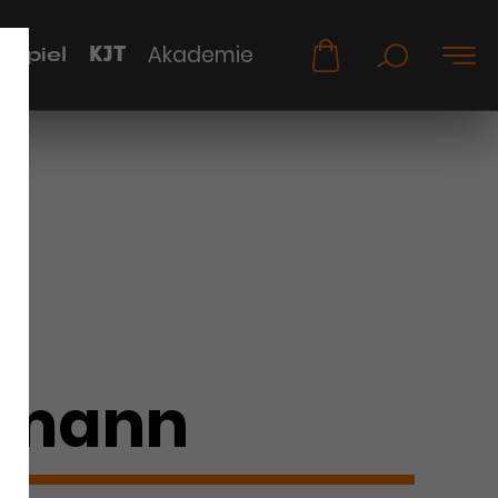
KJT
Akademie
uspiel
h
fmann