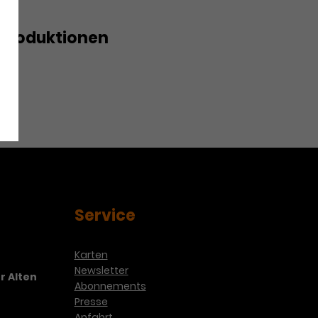
Produktionen
t: Bläserkolorit
Service
Karten
Newsletter
r Alten
Abonnements
Presse
Anfahrt