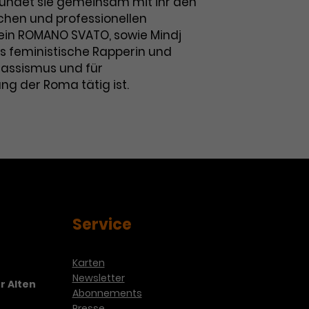
ründet sie gemeinsam mit ihr den
schen und professionellen
in ROMANO SVATO, sowie Mindj
ls feministische Rapperin und
Rassismus und für
ng der Roma tätig ist.
Service
Karten
Newsletter
r Alten
Abonnements
Presse