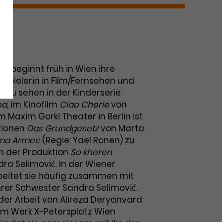
ć beginnt früh in Wien ihre
uspielerin in Film/Fernsehen und
.a. zu sehen in der Kinderserie
ea
, im Kinofilm
Ciao Cherie
von
m Maxim Gorki Theater in Berlin ist
ktionen
Das Grundgesetz
von Marta
ma Armee
(Regie: Yael Ronen) zu
in der Produktion
So kheren
ra Selimović. In der Wiener
eitet sie häufig zusammen mit
hrer Schwester Sandra Selimović.
 der Arbeit von Alireza Deryanvard
im Werk X-Petersplatz Wien