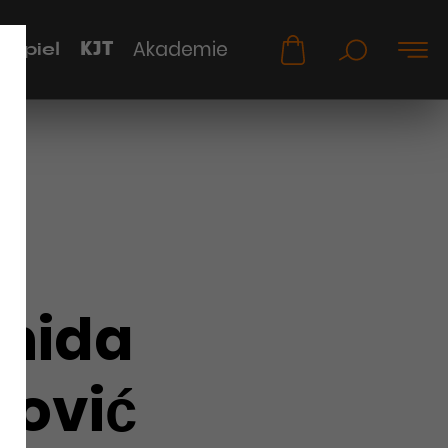
KJT
Akademie
uspiel
nida
mović