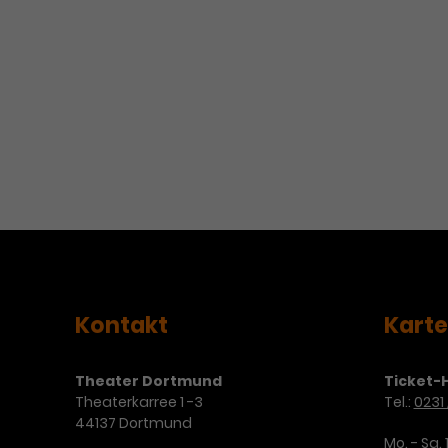
Kontakt
Kart
Theater Dortmund
Ticket-H
Theaterkarree 1 -3
Tel.:
0231 
44137 Dortmund
Mo. - Sa. 