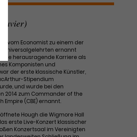
Klavier)
der vom Economist zu einem der
 Universalgelehrten ernannt
 eine herausragende Karriere als
eines Komponisten und
r war der erste klassische Künstler,
acArthur-Stipendium
urde, und wurde bei den
en 2014 zum Commander of the
ish Empire (CBE) ernannt.
eröffnete Hough die Wigmore Hall
as erste Live-Konzert klassischer
roßen Konzertsaal im Vereinigten
der landesweiten Schließung im