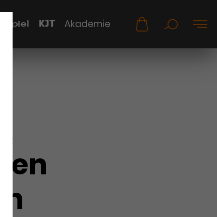
KJT
Akademie
uspiel
KER
hen
gh