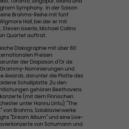
kio, Toronto, Singapur, Island und
ingham Symphony. In der Saison
r eine Brahms-Reihe mit fünf
Wigmore Hall, bei der er mit
teven Isserlis, Michael Collins
n Quartet auftrat.
iche Diskographie mit über 60
ternationalen Preisen
arunter der Diapason d'Or de
re Grammy-Nominierungen und
 Awards, darunter die Platte des
oldene Schallplatte. Zu den
entlichungen gehören Beethovens
rkonzerte (mit dem Finnischen
hester unter Hannu Lintu), "The
s" von Brahms, Soloklavierwerke
ghs "Dream Album" und eine Live-
avierkonzerte von Schumann und