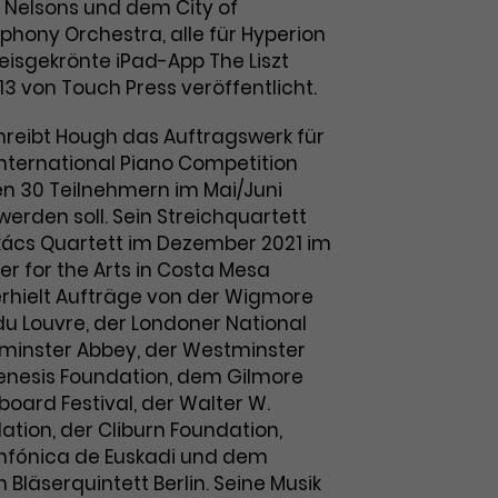
s Nelsons und dem City of
ony Orchestra, alle für Hyperion
eisgekrönte iPad-App The Liszt
3 von Touch Press veröffentlicht.
hreibt Hough das Auftragswerk für
International Piano Competition
en 30 Teilnehmern im Mai/Juni
erden soll. Sein Streichquartett
akács Quartett im Dezember 2021 im
r for the Arts in Costa Mesa
 erhielt Aufträge von der Wigmore
du Louvre, der Londoner National
tminster Abbey, der Westminster
enesis Foundation, dem Gilmore
board Festival, der Walter W.
ion, der Cliburn Foundation,
nfónica de Euskadi und dem
Bläserquintett Berlin. Seine Musik