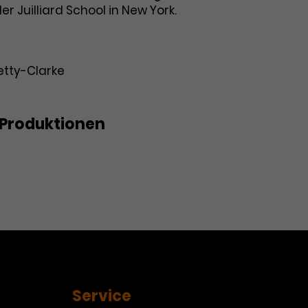
er Juilliard School in New York.
etty-Clarke
Produktionen
ches Konzert: Erlösung
Service