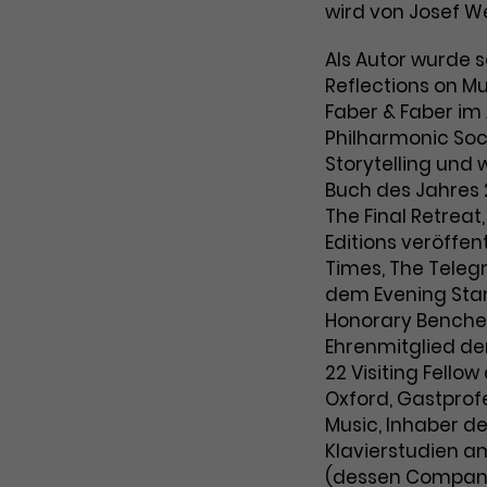
wird von Josef W
Als Autor wurde 
Reflections on M
Faber & Faber im
Philharmonic Soc
Storytelling und
Buch des Jahres 
The Final Retreat
Editions veröffen
Times, The Teleg
dem Evening Stan
Honorary Bencher
Ehrenmitglied der
22 Visiting Fellow
Oxford, Gastprof
Music, Inhaber de
Klavierstudien a
(dessen Companio