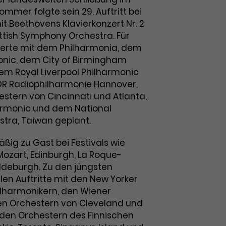
ommer folgte sein 29. Auftritt bei
t Beethovens Klavierkonzert Nr. 2
tish Symphony Orchestra. Für
zerte mit dem Philharmonia, dem
nic, dem City of Birmingham
m Royal Liverpool Philharmonic
DR Radiophilharmonie Hannover,
estern von Cincinnati und Atlanta,
armonic und dem National
tra, Taiwan geplant.
ßig zu Gast bei Festivals wie
Mozart, Edinburgh, La Roque-
ldeburgh. Zu den jüngsten
en Auftritte mit den New Yorker
lharmonikern, den Wiener
en Orchestern von Cleveland und
den Orchestern des Finnischen