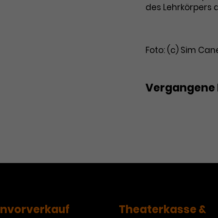
des Lehrkörpers d
Foto: (c) Sim Can
Vergangene 
8. Philharmonis
envorverkauf
Theaterkasse &