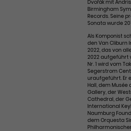
Dvořák mit Andri
Zweck
Cookie. Bestimmte Daten werden nur
zu messen und Remarketing-Funktionen
Birmingham Symph
maximal einmal pro Minute an Google
bereitzustellen.
Zweck
Records. Seine pr
Analytics gesendet. Solange es gesetzt
Sonata wurde 201
ist, werden bestimmte
Datenübertragungen unterbunden.
Als Komponist sc
Name
IDE
den Van Cliburn 
2022, das von all
Anbieter
Google / DoubleClick
2022 aufgeführt w
Nr. 1 wird vom T
Laufzeit
1 Jahr
Segerstrom Cente
Dieses Cookie dient der Anzeige
uraufgeführt. Er
personalisierter Werbung und misst die
Hall, dem Musée 
Zweck
Wirksamkeit von Werbekampagnen über
Gallery, der Wes
verschiedene Websites hinweg.
Cathedral, der G
International Key
Naumburg Foundat
dem Orquesta Si
Philharmonischen 