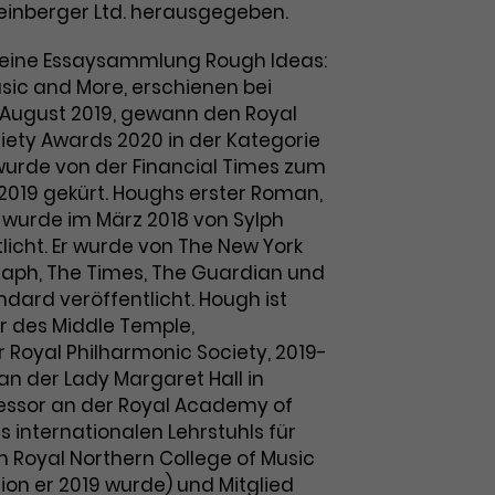
einberger Ltd. herausgegeben.
seine Essaysammlung Rough Ideas:
usic and More, erschienen bei
 August 2019, gewann den Royal
iety Awards 2020 in der Kategorie
 wurde von der Financial Times zum
2019 gekürt. Houghs erster Roman,
, wurde im März 2018 von Sylph
tlicht. Er wurde von The New York
raph, The Times, The Guardian und
dard veröffentlicht. Hough ist
 des Middle Temple,
 Royal Philharmonic Society, 2019-
 an der Lady Margaret Hall in
essor an der Royal Academy of
s internationalen Lehrstuhls für
m Royal Northern College of Music
n er 2019 wurde) und Mitglied