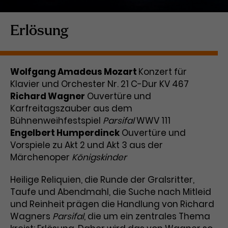
Laufzeit
1 Tag
Erlösung
Name
Dieses Cookie wird von Google
_gcl_aw
Analytics installiert. Das Cookie
Anbieter
Google Ads
wird verwendet, um Informationen
Wolfgang Amadeus Mozart
Konzert für
darüber zu speichern, wie
Klavier und Orchester Nr. 21 C-Dur KV 467
Laufzeit
3 Monate
Besucher*innen eine Website
Richard Wagner
nutzen, und hilft bei der Erstellung
Ouvertüre und
Dieses Cookie speichert
Zweck
eines Analyseberichts über die
Karfreitagszauber aus dem
Informationen zu Werbeklicks und
Performance der Website. Die
Bühnenweihfestspiel
Parsifal
WWV 111
Zweck
dient der Zuordnung von
erhobenen Daten umfassen in
Engelbert Humperdinck
Ouvertüre und
Conversions zu Google Ads-
anonymisierter Form die Anzahl
Vorspiele zu Akt 2 und Akt 3 aus der
Kampagnen.
der Besuche, die Quelle, aus der sie
Märchenoper
Königskinder
stammen, und die besuchten
Seiten.
Heilige Reliquien, die Runde der Gralsritter,
Taufe und Abendmahl, die Suche nach Mitleid
Name
_gcl_dc
und Reinheit prägen die Handlung von Richard
Wagners
Parsifal
, die um ein zentrales Thema
Anbieter
Google / DoubleClick
Name
_gat_UA-63561367-1