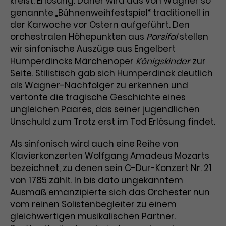
kreist: Erlösung. Daher wird das von Wagner so
genannte „Bühnenweihfestspiel“ traditionell in
Laufzeit
3 Monate
Anbieter
Google Analytics
der Karwoche vor Ostern aufgeführt. Den
orchestralen Höhepunkten aus
Dieses Cookie wird verwendet, um
Parsifal
stellen
Laufzeit
1 Minute
Nutzerinteraktionen mit
wir sinfonische Auszüge aus Engelbert
Zweck
Werbeanzeigen zu messen und
Das ist ein von Google Analytics
Humperdincks Märchenoper
Königskinder
zur
Remarketing-Funktionen
gesetztes Cookie. Bestimmte
Seite. Stilistisch gab sich Humperdinck deutlich
bereitzustellen.
Daten werden nur maximal einmal
als Wagner-Nachfolger zu erkennen und
pro Minute an Google Analytics
vertonte die tragische Geschichte eines
Zweck
gesendet. Solange es gesetzt ist,
ungleichen Paares, das seiner jugendlichen
werden bestimmte
Unschuld zum Trotz erst im Tod Erlösung findet.
Datenübertragungen
Name
IDE
unterbunden.
Als sinfonisch wird auch eine Reihe von
Anbieter
Google / DoubleClick
Klavierkonzerten Wolfgang Amadeus Mozarts
bezeichnet, zu denen sein C-Dur-Konzert Nr. 21
Laufzeit
1 Jahr
von 1785 zählt. In bis dato ungekanntem
Ausmaß emanzipierte sich das Orchester nun
Dieses Cookie dient der Anzeige
vom reinen Solistenbegleiter zu einem
personalisierter Werbung und
gleichwertigen musikalischen Partner.
Zweck
misst die Wirksamkeit von