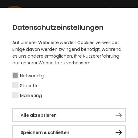
Datenschutzeinstellungen
Auf unserer Webseite werden Cookies verwendet.
Einige davon werden zwingend benötigt, während
SCHAUSPIEL
es uns andere ermöglichen, Ihre Nutzererfahrung
auf unserer Webseite zu verbessern.
Susanne Priebs
Notwendig
Statistik
Bühnen- und Kostümbildnerin
Marketing
Susanne Priebs (*1983) studierte nach
Alle akzeptieren
einer Lehre zur Tischlerin Architektur an
der FH Düsseldorf und Baukunst an der
Speichern & schließen
Kunstakademie Düsseldorf. Seit 2016 ist sie