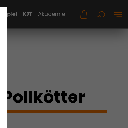
KJT
Akademie
uspiel
Pollkötter