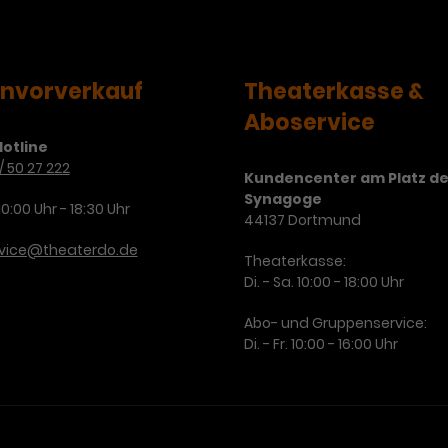
Zweck
Cookie. Bestimmte Daten werden nur
zu messen und Remarketing-Funktionen
maximal einmal pro Minute an Google
bereitzustellen.
Zweck
Analytics gesendet. Solange es gesetzt
ist, werden bestimmte
envorverkauf
Theaterkasse &
Datenübertragungen unterbunden.
Aboservice
Name
IDE
otline
/ 50 27 222
Anbieter
Google / DoubleClick
Kundencenter am Platz de
Synagoge
10:00 Uhr - 18:30 Uhr
44137 Dortmund
Laufzeit
1 Jahr
rvice@theaterdo.de
Theaterkasse:
Dieses Cookie dient der Anzeige
Di. - Sa. 10:00 - 18:00 Uhr
personalisierter Werbung und misst die
Zweck
Wirksamkeit von Werbekampagnen über
Abo- und Gruppenservice:
verschiedene Websites hinweg.
Di. - Fr. 10:00 - 16:00 Uhr