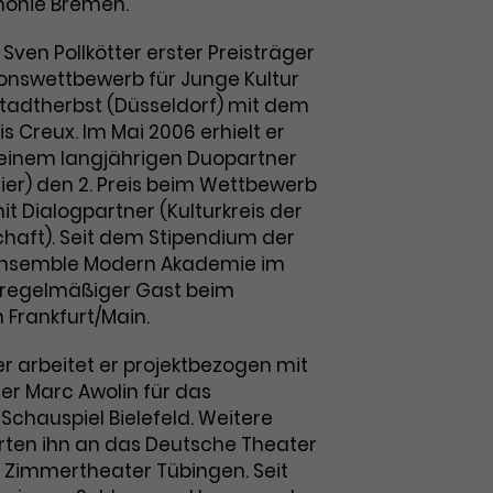
onie Bremen.
Sven Pollkötter erster Preisträger
onswettbewerb für Junge Kultur
tstadtherbst (Düsseldorf) mit dem
s Creux. Im Mai 2006 erhielt er
inem langjährigen Duopartner
ier) den 2. Preis beim Wettbewerb
t Dialogpartner (Kulturkreis der
haft). Seit dem Stipendium der
 Ensemble Modern Akademie im
r regelmäßiger Gast beim
Frankfurt/Main.
r arbeitet er projektbezogen mit
r Marc Awolin für das
Schauspiel Bielefeld. Weitere
rten ihn an das Deutsche Theater
s Zimmertheater Tübingen. Seit