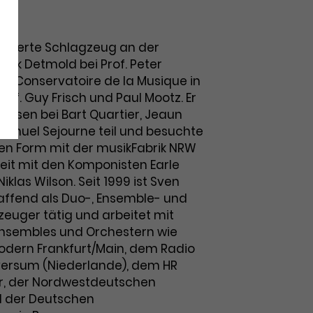
studierte Schlagzeug an der
sik Detmold bei Prof. Peter
 Conservatoire de la Musique in
of. Guy Frisch und Paul Mootz. Er
ursen bei Bart Quartier, Jeaun
nnuel Sejourne teil und besuchte
en Form mit der musikFabrik NRW
it mit den Komponisten Earle
iklas Wilson. Seit 1999 ist Sven
haffend als Duo-, Ensemble- und
euger tätig und arbeitet mit
Ensembles und Orchestern wie
dern Frankfurt/Main, dem Radio
versum (Niederlande), dem HR
r, der Nordwestdeutschen
d der Deutschen