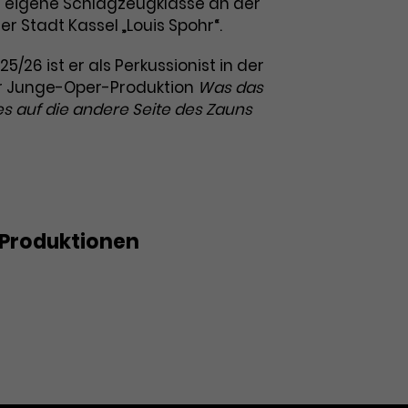
ne eigene Schlagzeugklasse an der
 Stadt Kassel „Louis Spohr“.
25/26 ist er als Perkussionist in der
r Junge-Oper-Produktion
Was das
es auf die andere Seite des Zauns
Produktionen
sah, als es auf die andere Seite
ute