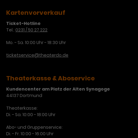
Laufzeit
1 Tag
Kartenvorverkauf
Ticket-Hotline
Name
Dieses Cookie wird von Google
_gcl_aw
Tel.:
0231 / 50 27 222
Analytics installiert. Das Cookie
Anbieter
Google Ads
wird verwendet, um Informationen
Mo. - Sa. 10:00 Uhr - 18:30 Uhr
darüber zu speichern, wie
Laufzeit
3 Monate
Besucher*innen eine Website
ticketservice@theaterdo.de
nutzen, und hilft bei der Erstellung
Dieses Cookie speichert
Zweck
eines Analyseberichts über die
Informationen zu Werbeklicks und
Performance der Website. Die
Theaterkasse & Aboservice
Zweck
dient der Zuordnung von
erhobenen Daten umfassen in
Conversions zu Google Ads-
anonymisierter Form die Anzahl
Kundencenter am Platz der Alten Synagoge
Kampagnen.
der Besuche, die Quelle, aus der sie
44137 Dortmund
stammen, und die besuchten
Seiten.
Theaterkasse:
Di. - Sa. 10:00 - 18:00 Uhr
Name
_gcl_dc
Abo- und Gruppenservice:
Anbieter
Google / DoubleClick
Di. - Fr. 10:00 - 16:00 Uhr
Name
_gat_UA-63561367-1