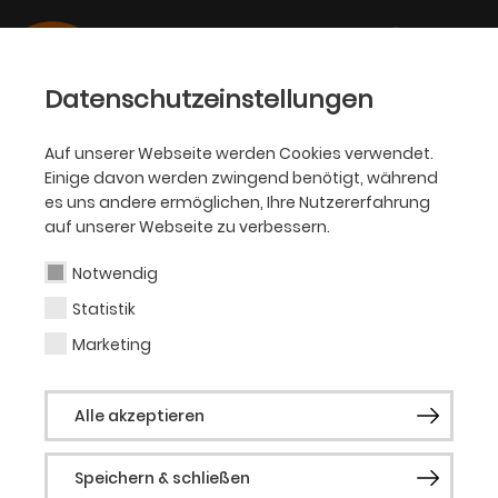
Datenschutzeinstellungen
Auf unserer Webseite werden Cookies verwendet.
Einige davon werden zwingend benötigt, während
KJT
es uns andere ermöglichen, Ihre Nutzererfahrung
auf unserer Webseite zu verbessern.
Thorsten Schmidt
Notwendig
Statistik
Ensemble KJT
Marketing
Thorsten Schmidt wurde 1992 am
Alle akzeptieren
Niederrhein an der holländischen Grenze
geboren. Nachdem er 2011 sein Abitur am
Speichern & schließen
katholischen Internat gemacht hatte,