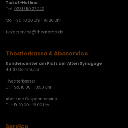
Ticket-Hotline
Tel.:
0231 / 50 27 222
Laufzeit
1 Tag
Mo. - Sa. 10:00 Uhr - 18:30 Uhr
Name
Dieses Cookie wird von Google
_gcl_aw
Analytics installiert. Das Cookie
ticketservice@theaterdo.de
Anbieter
Google Ads
wird verwendet, um Informationen
darüber zu speichern, wie
Laufzeit
3 Monate
Besucher*innen eine Website
Theaterkasse & Aboservice
nutzen, und hilft bei der Erstellung
Dieses Cookie speichert
Zweck
eines Analyseberichts über die
Kundencenter am Platz der Alten Synagoge
Informationen zu Werbeklicks und
Performance der Website. Die
44137 Dortmund
Zweck
dient der Zuordnung von
erhobenen Daten umfassen in
Conversions zu Google Ads-
anonymisierter Form die Anzahl
Theaterkasse:
Kampagnen.
der Besuche, die Quelle, aus der sie
Di. - Sa. 10:00 - 18:00 Uhr
stammen, und die besuchten
Seiten.
Abo- und Gruppenservice:
Di. - Fr. 10:00 - 16:00 Uhr
Name
_gcl_dc
Anbieter
Google / DoubleClick
Name
_gat_UA-63561367-1
Service