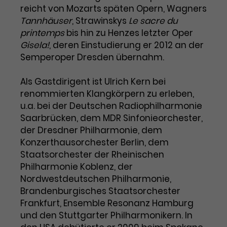
Benutzer*in wiedererkannt werden,
Marketing
reicht von Mozarts späten Opern, Wagners
und es wird Zugang zu
Laufzeit
2 Jahre
Tannhäuser
, Strawinskys
Le sacre du
Diese Gruppe beinhaltet alle Scripte, die es uns
geschützten Bereichen gewährt.
printemps
bis hin zu Henzes letzter Oper
ermöglichen die Leistung unserer
Dieses Cookie wird von Google
Werbekampagnen zu analysieren und
Gisela!
, deren Einstudierung er 2012 an der
Conversions zu messen. Außerdem helfen sie
Analytics installiert. Das Cookie
Semperoper Dresden übernahm.
uns dabei Werbeanzeigen und Inhalte besser auf
wird verwendet, um
die Interessen unserer Nutzer abzustimmen.
Name
cookie_optin
Besucher*innen-, Sitzungs- und
Als Gastdirigent ist Ulrich Kern bei
Cookie-Informationen
Name
Kampagnendaten zu berechnen
_gcl_au
renommierten Klangkörpern zu erleben,
Anbieter
TYPO3
Zweck
und die Nutzung der Website für
u.a. bei der Deutschen Radiophilharmonie
Anbieter
Google Ads
den Analysebericht der Website zu
Saarbrücken, dem MDR Sinfonieorchester,
Laufzeit
1 Monat
verfolgen. Die Cookies speichern
Laufzeit
3 Monate
der Dresdner Philharmonie, dem
Informationen anonym und weisen
Enthält die gewählten Tracking-
eine zufallsgenerierte Nummer zu,
Konzerthausorchester Berlin, dem
Zweck
Optin-Einstellungen.
Wird von Google verwendet, um
um Besuche zu erkennen.
Staatsorchester der Rheinischen
die Effizienz von Werbeanzeigen zu
Philharmonie Koblenz, der
messen und Conversions zu
Nordwestdeutschen Philharmonie,
Zweck
speichern. Dieses Cookie hilft dabei
Brandenburgisches Staatsorchester
nachzuvollziehen, ob Nutzer über
Name
_gid
Frankfurt, Ensemble Resonanz Hamburg
Google-Anzeigen auf unsere
und den Stuttgarter Philharmonikern. In
Website gelangt sind.
Anbieter
Google Analytics