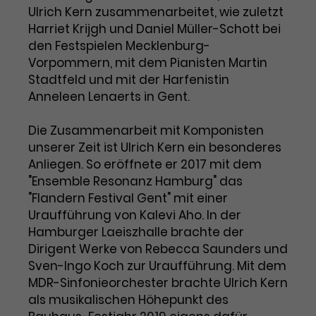
Werbekampagnen über
Ulrich Kern zusammenarbeitet, wie zuletzt
verschiedene Websites hinweg.
Harriet Krijgh und Daniel Müller-Schott bei
den Festspielen Mecklenburg-
Vorpommern, mit dem Pianisten Martin
Stadtfeld und mit der Harfenistin
Anneleen Lenaerts in Gent.
Die Zusammenarbeit mit Komponisten
unserer Zeit ist Ulrich Kern ein besonderes
Anliegen. So eröffnete er 2017 mit dem
"Ensemble Resonanz Hamburg" das
"Flandern Festival Gent" mit einer
Uraufführung von Kalevi Aho. In der
Hamburger Laeiszhalle brachte der
Dirigent Werke von Rebecca Saunders und
Sven-Ingo Koch zur Uraufführung. Mit dem
MDR-Sinfonieorchester brachte Ulrich Kern
als musikalischen Höhepunkt des