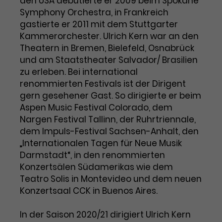
den USA debütierte er 2009 beim Spokane
Symphony Orchestra, in Frankreich
Laufzeit
1 Tag
gastierte er 2011 mit dem Stuttgarter
Kammerorchester. Ulrich Kern war an den
Name
Dieses Cookie wird von Google
_gcl_aw
Theatern in Bremen, Bielefeld, Osnabrück
Analytics installiert. Das Cookie
und am Staatstheater Salvador/ Brasilien
Anbieter
Google Ads
wird verwendet, um Informationen
zu erleben. Bei international
darüber zu speichern, wie
Laufzeit
3 Monate
Besucher*innen eine Website
renommierten Festivals ist der Dirigent
nutzen, und hilft bei der Erstellung
gern gesehener Gast. So dirigierte er beim
Dieses Cookie speichert
Zweck
eines Analyseberichts über die
Aspen Music Festival Colorado, dem
Informationen zu Werbeklicks und
Performance der Website. Die
Nargen Festival Tallinn, der Ruhrtriennale,
Zweck
dient der Zuordnung von
erhobenen Daten umfassen in
dem Impuls-Festival Sachsen-Anhalt, den
Conversions zu Google Ads-
anonymisierter Form die Anzahl
„Internationalen Tagen für Neue Musik
Kampagnen.
der Besuche, die Quelle, aus der sie
Darmstadt“, in den renommierten
stammen, und die besuchten
Konzertsälen Südamerikas wie dem
Seiten.
Teatro Solis in Montevideo und dem neuen
Konzertsaal CCK in Buenos Aires.
Name
_gcl_dc
In der Saison 2020/21 dirigiert Ulrich Kern
Anbieter
Google / DoubleClick
Name
_gat_UA-63561367-1