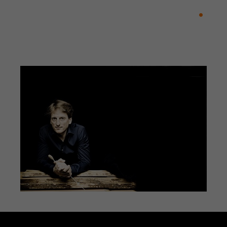
3. Konzert Wiener Klassik: Das Wunder
7. Philharmonisches Konzert: Virtuose
Entdeckung