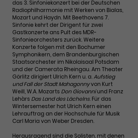
das 3. Sinfoniekonzert bei der Deutschen
Laufzeit
3 Monate
Radiophilharmonie mit Werken von Bialas,
Anbieter
Google Analytics
Mozart und Haydn. Mit Beethovens 7.
Dieses Cookie wird verwendet, um
Laufzeit
1 Minute
Sinfonie kehrt der Dirigent für zwei
Nutzerinteraktionen mit
Gastkonzerte ans Pult des MDR-
Zweck
Werbeanzeigen zu messen und
Das ist ein von Google Analytics
Sinfonieorchesters zurück. Weitere
Remarketing-Funktionen
gesetztes Cookie. Bestimmte
Konzerte folgen mit den Bochumer
bereitzustellen.
Daten werden nur maximal einmal
Symphonikern, dem Brandenburgischen
pro Minute an Google Analytics
Zweck
Staatsorchester im Nikolaisaal Potsdam
gesendet. Solange es gesetzt ist,
und der Camerata Rheingau. Am Theater
werden bestimmte
Görlitz dirigiert Ulrich Kern u. a.
Aufstieg
Datenübertragungen
Name
IDE
und Fall der Stadt Mahagonny
von Kurt
unterbunden.
Weill, W.A. Mozarts
Don Giovanni
und Franz
Anbieter
Google / DoubleClick
Lehàrs
Das Land des Lächelns
. Für das
Laufzeit
1 Jahr
Wintersemester hat Ulrich Kern einen
Lehrauftrag an der Hochschule für Musik
Dieses Cookie dient der Anzeige
Carl Maria von Weber Dresden.
personalisierter Werbung und
Zweck
misst die Wirksamkeit von
Herausragend sind die Solisten, mit denen