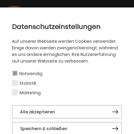
Datenschutzeinstellungen
Auf unserer Webseite werden Cookies verwendet.
Einige davon werden zwingend benötigt, während
PHILHARMONIKER
es uns andere ermöglichen, Ihre Nutzererfahrung
auf unserer Webseite zu verbessern.
Ulrich Kern
Notwendig
Statistik
Gastdirigent
Marketing
„Magisch! Zauberhaft“ schreibt La
Alle akzeptieren
Provence über Ulrich Kerns Interpretation
von Beethovens Neunter Sinfonie. Ulrich
Speichern & schließen
Kern überzeugt durch seine stilsicheren