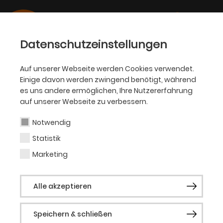
Datenschutzeinstellungen
Auf unserer Webseite werden Cookies verwendet.
Einige davon werden zwingend benötigt, während
PHILHARMONIKER
es uns andere ermöglichen, Ihre Nutzererfahrung
auf unserer Webseite zu verbessern.
Ulrike Grosser-
Krotzinger
Notwendig
Statistik
Marketing
2. Violine
Alle akzeptieren
Ulrike Grosser-Krotzinger, geboren in Kiel,
erhielt ihren ersten Geigenunterricht bei
Speichern & schließen
Gesa Ruprecht und Dietmar Mantel an der