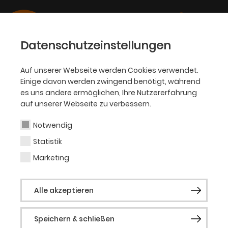
Datenschutzeinstellungen
Auf unserer Webseite werden Cookies verwendet.
Einige davon werden zwingend benötigt, während
SCHAUSPIEL
es uns andere ermöglichen, Ihre Nutzererfahrung
auf unserer Webseite zu verbessern.
Voxi Bärenklau
Notwendig
Statistik
Gast Medienabteilung
Marketing
Schauspiel
Alle akzeptieren
Voxi Bärenklau, geboren 1960, arbeitet seit
1987 als Kameramann in der Kino- und TV-
Speichern & schließen