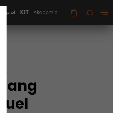
KJT
Akademie
uspiel
KER
gang
nuel