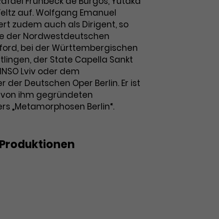
Rafael Frühbeck de Burgos, Yutaka
Feltz auf. Wolfgang Emanuel
ert zudem auch als Dirigent, so
rte der Nordwestdeutschen
ford, bei der Württembergischen
tlingen, der State Capella Sankt
INSO Lviv oder dem
der Deutschen Oper Berlin. Er ist
s von ihm gegründeten
s „Metamorphosen Berlin“.
Produktionen
ches Konzert: Alpenglühen und