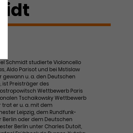
idt
t)
 Schmidt studierte Violoncello
s, Aldo Parisot und bei Mstislaw
Er gewann u. a. den Deutschen
ist Preisträger des
Rostropowitsch Wettbewerb Paris
tionalen Tschaikowsky Wettbewerb
 trat er u. a. mit dem
ster Leipzig, dem Rundfunk-
r Berlin oder dem Deutschen
ter Berlin unter Charles Dutoit,