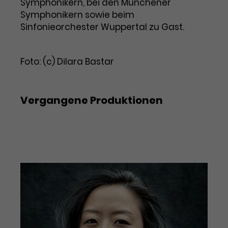
Werbekampagnen über
Symphonikern, bei den Münchener
verschiedene Websites hinweg.
Symphonikern sowie beim
Sinfonieorchester Wuppertal zu Gast.
Foto: (c) Dilara Bastar
Vergangene Produktionen
2. Konzert Wiener Klassik: Leichten
Herzens