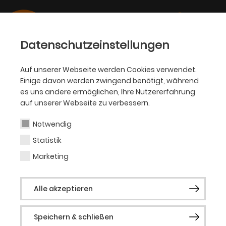
Datenschutzeinstellungen
Auf unserer Webseite werden Cookies verwendet.
Einige davon werden zwingend benötigt, während
PHILHARMONIKER
es uns andere ermöglichen, Ihre Nutzererfahrung
auf unserer Webseite zu verbessern.
Yura Yang
Notwendig
Statistik
Gastdirigentin
Marketing
Yura Yang ist seit der Spielzeit 2020/21 2.
Alle akzeptieren
Kapellmeisterin und Assistentin des
Generalmusikdirektors am Staatstheater
Speichern & schließen
Karlsruhe. In Karlsruhe übernahm sie die