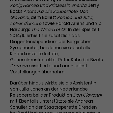
König Hamed und Prinzessin Sherifa
, Jerry
Laufzeit
1 Tag
Bocks
Anatevka
,
Die Zauberflöte
,
Don
Giovanni
, dem Ballett
Romeo und Julia
,
Name
Dieses Cookie wird von Google
_gcl_aw
L’elisir d’amore
sowie Harold Arlens und Yip
Analytics installiert. Das Cookie
Harburgs
The Wizard of Oz
. In der Spielzeit
Anbieter
Google Ads
wird verwendet, um Informationen
2014/15 erhielt sie zusätzlich das
darüber zu speichern, wie
Dirigentenstipendium der Bergischen
Laufzeit
3 Monate
Besucher*innen eine Website
Symphoniker, bei denen sie ebenfalls
nutzen, und hilft bei der Erstellung
Dieses Cookie speichert
Zweck
eines Analyseberichts über die
Kinderkonzerte leitete,
Informationen zu Werbeklicks und
Performance der Website. Die
Generalmusikdirektor Peter Kuhn bei Bizets
Zweck
dient der Zuordnung von
erhobenen Daten umfassen in
Carmen
assistierte und auch selbst
Conversions zu Google Ads-
anonymisierter Form die Anzahl
Vorstellungen übernahm.
Kampagnen.
der Besuche, die Quelle, aus der sie
stammen, und die besuchten
Darüber hinaus wirkte sie als Assistentin
Seiten.
von Julia Jones an der Nederlandse
Reisopera bei der Produktion
Don Giovanni
Name
_gcl_dc
mit. Ebenfalls unterstützte sie Andreas
Schüller an der Staatsoperette Dresden
Anbieter
Google / DoubleClick
Name
_gat_UA-63561367-1