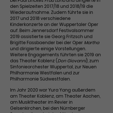
bei Paul Linckes
Frau Luna
und dirigierte in
den Spielzeiten 2017/18 und 2018/19 die
Laufzeit
3 Monate
Anbieter
Google Analytics
Wiederaufnahme. Zudem führte sie in
2017 und 2018 verschiedene
Dieses Cookie wird verwendet, um
Laufzeit
1 Minute
Nutzerinteraktionen mit
Kinderkonzerte an der Wuppertaler Oper
Zweck
Werbeanzeigen zu messen und
Das ist ein von Google Analytics
auf. Beim Jennersdorf Festivalsommer
Remarketing-Funktionen
gesetztes Cookie. Bestimmte
2019 assistierte sie Georg Fritzsch und
bereitzustellen.
Daten werden nur maximal einmal
Brigitte Fassbaender bei der Oper
Martha
pro Minute an Google Analytics
und dirigierte einige Vorstellungen.
Zweck
gesendet. Solange es gesetzt ist,
Weitere Engagements führten sie 2019 an
werden bestimmte
das Theater Koblenz (
Don Giovanni
), zum
Datenübertragungen
Name
IDE
Sinfonieorchester Wuppertal, zur Neuen
unterbunden.
Philharmonie Westfalen und zur
Anbieter
Google / DoubleClick
Philharmonie Südwestfalen.
Laufzeit
1 Jahr
Im Jahr 2020 war Yura Yang außerdem
am Theater Koblenz, am Theater Aachen,
Dieses Cookie dient der Anzeige
am Musiktheater im Revier in
personalisierter Werbung und
Gelsenkirchen, bei den Nürnberger
Zweck
misst die Wirksamkeit von