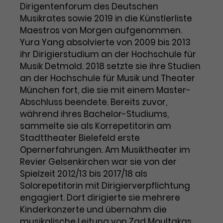
Benutzer*in wiedererkannt werden,
Dirigentenforum des Deutschen
Marketing
und es wird Zugang zu
Musikrates sowie 2019 in die Künstlerliste
Laufzeit
2 Jahre
Diese Gruppe beinhaltet alle Scripte, die es uns
geschützten Bereichen gewährt.
Maestros von Morgen aufgenommen.
ermöglichen die Leistung unserer
Dieses Cookie wird von Google
Werbekampagnen zu analysieren und
Yura Yang absolvierte von 2009 bis 2013
Conversions zu messen. Außerdem helfen sie
Analytics installiert. Das Cookie
ihr Dirigierstudium an der Hochschule für
uns dabei Werbeanzeigen und Inhalte besser auf
wird verwendet, um
die Interessen unserer Nutzer abzustimmen.
Musik Detmold. 2018 setzte sie ihre Studien
Name
cookie_optin
Besucher*innen-, Sitzungs- und
an der Hochschule für Musik und Theater
Cookie-Informationen
Name
Kampagnendaten zu berechnen
_gcl_au
München fort, die sie mit einem Master-
Anbieter
TYPO3
Zweck
und die Nutzung der Website für
Abschluss beendete. Bereits zuvor,
Anbieter
Google Ads
den Analysebericht der Website zu
während ihres Bachelor-Studiums,
Laufzeit
1 Monat
verfolgen. Die Cookies speichern
sammelte sie als Korrepetitorin am
Laufzeit
3 Monate
Informationen anonym und weisen
Enthält die gewählten Tracking-
Stadttheater Bielefeld erste
eine zufallsgenerierte Nummer zu,
Zweck
Optin-Einstellungen.
Wird von Google verwendet, um
Opernerfahrungen. Am Musiktheater im
um Besuche zu erkennen.
die Effizienz von Werbeanzeigen zu
Revier Gelsenkirchen war sie von der
messen und Conversions zu
Spielzeit 2012/13 bis 2017/18 als
Zweck
speichern. Dieses Cookie hilft dabei
Solorepetitorin mit Dirigierverpflichtung
nachzuvollziehen, ob Nutzer über
engagiert. Dort dirigierte sie mehrere
Name
_gid
Google-Anzeigen auf unsere
Kinderkonzerte und übernahm die
Website gelangt sind.
Anbieter
Google Analytics
musikalische Leitung von Zad Moultakas