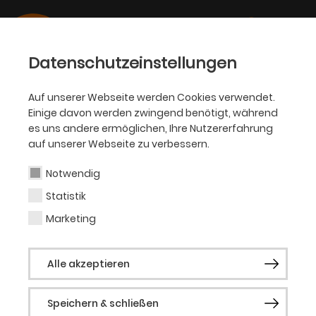
Datenschutzeinstellungen
Auf unserer Webseite werden Cookies verwendet.
Einige davon werden zwingend benötigt, während
BALLETT
es uns andere ermöglichen, Ihre Nutzererfahrung
auf unserer Webseite zu verbessern.
Yuya Omaki
Notwendig
Statistik
Solist (Gast)
Marketing
Yuya Omaki, in Osaka geboren, erhielt
Alle akzeptieren
seine Ausbildung in Japan sowie an der
Ballett-Akademie der Hochschule für
Speichern & schließen
Musik und Theater München. Nach