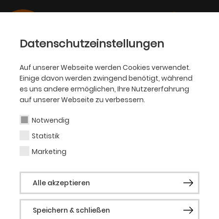
Datenschutzeinstellungen
Auf unserer Webseite werden Cookies verwendet.
Einige davon werden zwingend benötigt, während
OPER
es uns andere ermöglichen, Ihre Nutzererfahrung
auf unserer Webseite zu verbessern.
Zhala Ismailova
Notwendig
Statistik
Sopran (Gast)
Marketing
Zhala Ismailova wurde 1986 im russischen
Alle akzeptieren
Surgut geboren und studierte Gesang an
der Staatlichen Gnessin Akademie. Von
Speichern & schließen
2007 bis 2011 arbeitete sie darüber hinaus