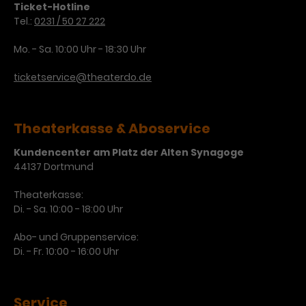
Ticket-Hotline
Tel.:
0231 / 50 27 222
Laufzeit
1 Tag
Mo. - Sa. 10:00 Uhr - 18:30 Uhr
Name
Dieses Cookie wird von Google
_gcl_aw
Analytics installiert. Das Cookie
ticketservice@theaterdo.de
Anbieter
Google Ads
wird verwendet, um Informationen
darüber zu speichern, wie
Laufzeit
3 Monate
Besucher*innen eine Website
Theaterkasse & Aboservice
nutzen, und hilft bei der Erstellung
Dieses Cookie speichert
Zweck
eines Analyseberichts über die
Kundencenter am Platz der Alten Synagoge
Informationen zu Werbeklicks und
Performance der Website. Die
44137 Dortmund
Zweck
dient der Zuordnung von
erhobenen Daten umfassen in
Conversions zu Google Ads-
anonymisierter Form die Anzahl
Theaterkasse:
Kampagnen.
der Besuche, die Quelle, aus der sie
Di. - Sa. 10:00 - 18:00 Uhr
stammen, und die besuchten
Seiten.
Abo- und Gruppenservice:
Di. - Fr. 10:00 - 16:00 Uhr
Name
_gcl_dc
Anbieter
Google / DoubleClick
Name
_gat_UA-63561367-1
Service