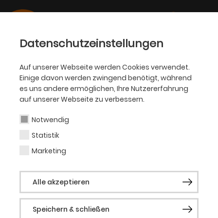
Datenschutzeinstellungen
Auf unserer Webseite werden Cookies verwendet.
Einige davon werden zwingend benötigt, während
SCHAUSPIEL
es uns andere ermöglichen, Ihre Nutzererfahrung
auf unserer Webseite zu verbessern.
Zion Flex
Notwendig
Statistik
Gastkünstler
Marketing
Zion Flex is an award-winning artist and
Alle akzeptieren
content creator from Bristol and holds a
Bachelor of Arts in Content Creation for
Speichern & schließen
Broadcasting and New Media. Zion Flex