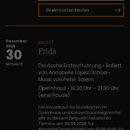
Laufzeit
1 Tag
Direkt Karten kaufen
Name
Dieses Cookie wird von Google
_gcl_aw
Analytics installiert. Das Cookie
Anbieter
Google Ads
wird verwendet, um Informationen
Dezember
darüber zu speichern, wie
BALLETT
2026
Laufzeit
3 Monate
Besucher*innen eine Website
Frida
30
nutzen, und hilft bei der Erstellung
Dieses Cookie speichert
Zweck
eines Analyseberichts über die
Mittwoch
Deutsche Erstaufführung • Ballett
Informationen zu Werbeklicks und
Performance der Website. Die
von Annabelle Lopez Ochoa •
Zweck
dient der Zuordnung von
erhobenen Daten umfassen in
Musik von Peter Salem
Conversions zu Google Ads-
anonymisierter Form die Anzahl
Kampagnen.
der Besuche, die Quelle, aus der sie
Opernhaus
19:30 Uhr – 21:30 Uhr
stammen, und die besuchten
(eine Pause)
Seiten.
Der Vorverkauf für Einzelkarten im
Opernhaus und Konzerthaus beginnt für
Name
_gcl_dc
alle zu diesem Zeitpunkt bekannten
Termine am 30.06.2026, für
Anbieter
Google / DoubleClick
Name
_gat_UA-63561367-1
Abonnent*innen bereits am 16.06.2026, für