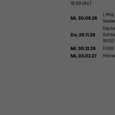
19:30 Uhr)
Datum
Vorstellun
1. Phi
Mi, 30.09.26
Seel
Die h
Schla
Do, 26.11.26
19:00
Frida 
Mi, 30.12.26
Hänse
Mi, 03.02.27
Preiskategorie
Pre
118,8
PK 1
102,0
PK 2
86,60
PK 3
64,90
PK 4
43,20
PK 5