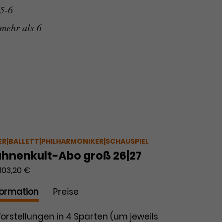
5-6
mehr als 6
ER|BALLETT|PHILHARMONIKER|SCHAUSPIEL
hnenkult-Abo groß 26|27
103,20 €
formation
Preise
Vorstellungen in 4 Sparten (um jeweils