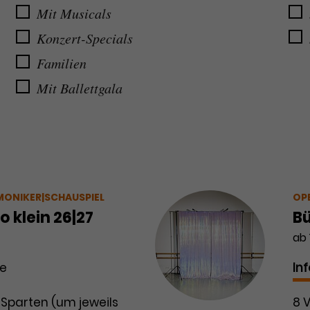
Mit Musicals
Konzert-Specials
Familien
Mit Ballettgala
MONIKER|SCHAUSPIEL
OP
 klein 26|27
Bü
ab 
se
In
 Sparten (um jeweils
8 