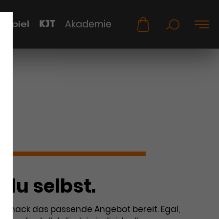
KJT
Akademie
uspiel
 du selbst.
chmack das passende Angebot bereit. Egal,