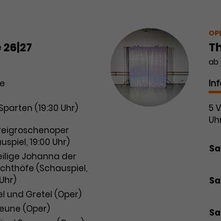
Pr
PK
PK
OP
PK
 26|27
T
PK
ab 
PK
se
In
 Sparten (19:30 Uhr)
5 
Uh
g
reigroschenoper
Da
uspiel, 19:00 Uhr)
Sa,
eilige Johanna der
chthöfe (Schauspiel,
 Uhr)
Sa
l und Gretel (Oper)
Neune (Oper)
Sa