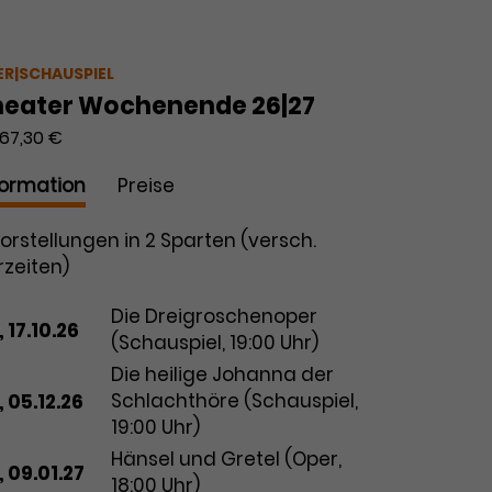
eiskategorie
Preis
257,20 €
 1
223,60 €
 2
191,40 €
ER|SCHAUSPIEL
 3
heater Wochenende 26|27
148,00 €
 4
67,30 €
103,20 €
 5
formation
Preise
Vorstellungen in 2 Sparten (versch.
rzeiten)
tum
Vorstellung
Die Dreigroschenoper
 17.10.26
(Schauspiel, 19:00 Uhr)
Die heilige Johanna der
Schlachthöre (Schauspiel,
, 05.12.26
19:00 Uhr)
Hänsel und Gretel (Oper,
, 09.01.27
18:00 Uhr)