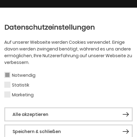
Ballett
Oper
nder
Philharmoniker
Scha
Datenschutzeinstellungen
Auf unserer Webseite werden Cookies verwendet. Einige
davon werden zwingend benötigt, während es uns andere
ermöglichen, Ihre Nutzererfahrung auf unserer Webseite zu
verbessern.
 zum Abo
Notwendig
Statistik
Marketing
r ist so individuell wie
Alle akzeptieren
blen Wahlmöglichkeiten halten auch für deinen Ges
Speichern & schließen