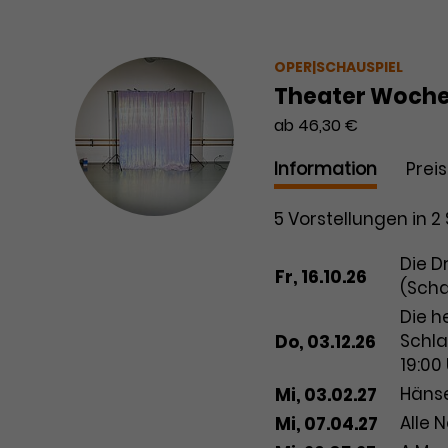
OPER|SCHAUSPIEL
Theater Woche
ab 46,30 €
Information
Prei
5 Vorstellungen in 2
Datum
Vorstellun
Die D
Fr, 16.10.26
(Scha
Die h
Schla
Do, 03.12.26
19:00
Hänse
Mi, 03.02.27
Alle 
Mi, 07.04.27