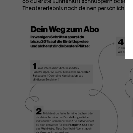
ob du erste Bühnenluft schnuppern oder dein
Theatererlebnis nach deinen persönlich