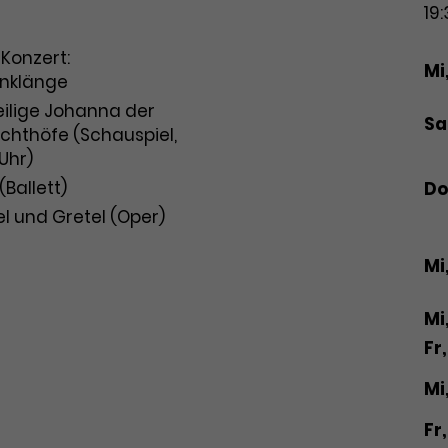
19:
g
Da
l. Konzert:
Mi
enklänge
eilige Johanna der
Sa,
chthöfe (Schauspiel,
 Uhr)
(Ballett)
Do,
l und Gretel (Oper)
is
0 €
Mi,
0 €
 €
Mi
 €
Fr,
 €
Mi
Fr,