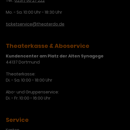
Tel.:
0231 / 50 27 222
Laufzeit
3 Monate
Anbieter
Google Analytics
Mo. - Sa. 10:00 Uhr - 18:30 Uhr
Dieses Cookie wird verwendet, um
Laufzeit
1 Minute
ticketservice@theaterdo.de
Nutzerinteraktionen mit
Zweck
Werbeanzeigen zu messen und
Das ist ein von Google Analytics
Remarketing-Funktionen
gesetztes Cookie. Bestimmte
Theaterkasse & Aboservice
bereitzustellen.
Daten werden nur maximal einmal
pro Minute an Google Analytics
Kundencenter am Platz der Alten Synagoge
Zweck
gesendet. Solange es gesetzt ist,
44137 Dortmund
werden bestimmte
Datenübertragungen
Name
IDE
Theaterkasse:
unterbunden.
Di. - Sa. 10:00 - 18:00 Uhr
Anbieter
Google / DoubleClick
Abo- und Gruppenservice:
Di. - Fr. 10:00 - 16:00 Uhr
Laufzeit
1 Jahr
Dieses Cookie dient der Anzeige
personalisierter Werbung und
Service
Zweck
misst die Wirksamkeit von