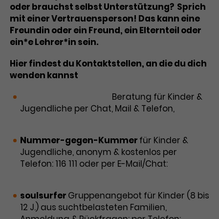
oder brauchst selbst Unterstützung? Sprich
Laufzeit
3 Monate
Anbieter
Google Analytics
mit einer Vertrauensperson! Das kann eine
Freundin oder ein Freund, ein Elternteil oder
Dieses Cookie wird verwendet, um
Laufzeit
1 Minute
ein*e Lehrer*in sein.
Nutzerinteraktionen mit
Zweck
Werbeanzeigen zu messen und
Das ist ein von Google Analytics
Hier findest du Kontaktstellen, an die du dich
Remarketing-Funktionen
gesetztes Cookie. Bestimmte
wenden kannst
bereitzustellen.
Daten werden nur maximal einmal
pro Minute an Google Analytics
Zweck
NACOA Deutschland
Beratung für Kinder &
gesendet. Solange es gesetzt ist,
Jugendliche per Chat, Mail & Telefon,
werden bestimmte
www.nacoa.de
Datenübertragungen
Name
IDE
unterbunden.
Nummer-gegen-Kummer
für Kinder &
Anbieter
Google / DoubleClick
Jugendliche, anonym & kostenlos per
Telefon: 116 111 oder per E-Mail/Chat:
Laufzeit
1 Jahr
www.nummergegenkummer.de
Dieses Cookie dient der Anzeige
soulsurfer
Gruppenangebot für Kinder (8 bis
personalisierter Werbung und
12 J.) aus suchtbelasteten Familien,
Zweck
misst die Wirksamkeit von
Anmeldung & Rückfragen: per Telefon:
0231