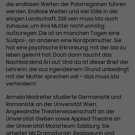
Benutzer*in wiedererkannt werden,
die endlosen Weiten der Polarregionen führen
Marketing
und es wird Zugang zu
werden. Endlose Weiten und viel Stille in der
Laufzeit
2 Jahre
Diese Gruppe beinhaltet alle Scripte, die es uns
geschützten Bereichen gewährt.
eisigen Landschaft. Still sein muss Ida auch
ermöglichen die Leistung unserer
Dieses Cookie wird von Google
Werbekampagnen zu analysieren und
zuhause, um ihre Mutter nicht unnötig
Conversions zu messen. Außerdem helfen sie
Analytics installiert. Das Cookie
aufzuregen. Die ist an manchen Tagen eine
uns dabei Werbeanzeigen und Inhalte besser auf
wird verwendet, um
die Interessen unserer Nutzer abzustimmen.
Südpol-, an anderen eine Nordpolmutter. Sie
Name
cookie_optin
Besucher*innen-, Sitzungs- und
hat eine psychische Erkrankung, mit der Ida zu
Cookie-Informationen
Name
Kampagnendaten zu berechnen
_gcl_au
leben gelernt hat. Doch dann taucht das
Anbieter
TYPO3
Zweck
und die Nutzung der Website für
Nachbarskind Ari auf. Und da ist dieser Brief der
Anbieter
Google Ads
den Analysebericht der Website zu
Lehrerin, die aus irgendeinem Grund unbedingt
Laufzeit
1 Monat
verfolgen. Die Cookies speichern
mit der Mutter sprechen will – das muss Ida
Laufzeit
3 Monate
Informationen anonym und weisen
Enthält die gewählten Tracking-
verhindern!
eine zufallsgenerierte Nummer zu,
Zweck
Optin-Einstellungen.
Wird von Google verwendet, um
um Besuche zu erkennen.
die Effizienz von Werbeanzeigen zu
Armela Madreiter studierte Germanistik und
messen und Conversions zu
Romanistik an der Universität Wien,
Zweck
speichern. Dieses Cookie hilft dabei
Angewandte Theaterwissenschaft an der
nachzuvollziehen, ob Nutzer über
Universität Gießen sowie Applied Theatre an
Name
_gid
Google-Anzeigen auf unsere
der Universität Mozarteum Salzburg. Sie
Website gelangt sind.
Anbieter
Google Analytics
arbeitet als Dramaturgin, Regisseurin und