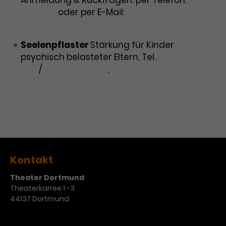
Werbekampagnen über
50 11990
oder per E-Mail:
verschiedene Websites hinweg.
soulsurfer@stadtdo.de
Seelenpflaster
Stärkung für Kinder
psychisch belasteter Eltern, Tel.
0231 84 94
500
/
0173 54 84 328
,
seelenpflaster@diakoniedortmund.de
Kontakt
Theater Dortmund
Theaterkarree 1 -3
44137 Dortmund