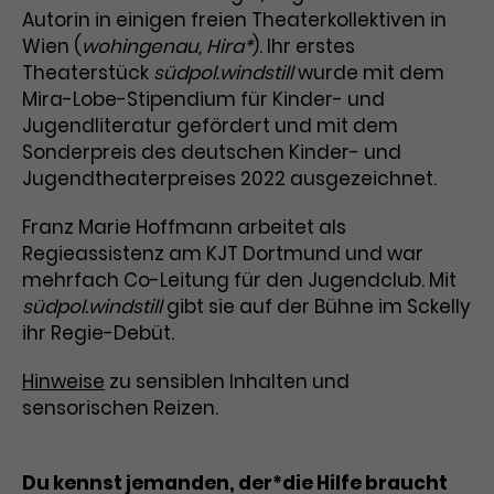
Autorin in einigen freien Theaterkollektiven in
Laufzeit
1 Tag
Wien (
wohingenau, Hira*
). Ihr erstes
Theaterstück
südpol.windstill
wurde mit dem
Name
Dieses Cookie wird von Google
_gcl_aw
Mira-Lobe-Stipendium für Kinder- und
Analytics installiert. Das Cookie
Jugendliteratur gefördert und mit dem
Anbieter
Google Ads
wird verwendet, um Informationen
Sonderpreis des deutschen Kinder- und
darüber zu speichern, wie
Jugendtheaterpreises 2022 ausgezeichnet.
Laufzeit
3 Monate
Besucher*innen eine Website
nutzen, und hilft bei der Erstellung
Franz Marie Hoffmann arbeitet als
Dieses Cookie speichert
Zweck
eines Analyseberichts über die
Regieassistenz am KJT Dortmund und war
Informationen zu Werbeklicks und
Performance der Website. Die
Zweck
dient der Zuordnung von
mehrfach Co-Leitung für den Jugendclub. Mit
erhobenen Daten umfassen in
Conversions zu Google Ads-
anonymisierter Form die Anzahl
südpol.windstill
gibt sie auf der Bühne im Sckelly
Kampagnen.
der Besuche, die Quelle, aus der sie
ihr Regie-Debüt.
stammen, und die besuchten
Seiten.
Hinweise
zu sensiblen Inhalten und
sensorischen Reizen.
Name
_gcl_dc
Anbieter
Google / DoubleClick
Du kennst jemanden, der*die Hilfe braucht
Name
_gat_UA-63561367-1