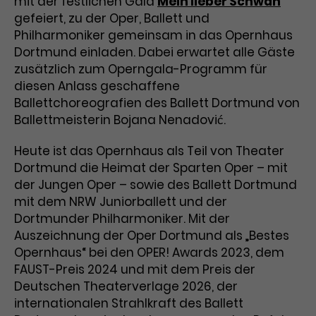
mit der festlichen Gala
Mein lieber Schwan
Benutzer*in wiedererkannt werden,
Marketing
gefeiert, zu der Oper, Ballett und
und es wird Zugang zu
Laufzeit
2 Jahre
Philharmoniker gemeinsam in das Opernhaus
Diese Gruppe beinhaltet alle Scripte, die es uns
geschützten Bereichen gewährt.
ermöglichen die Leistung unserer
Dortmund einladen. Dabei erwartet alle Gäste
Dieses Cookie wird von Google
Werbekampagnen zu analysieren und
zusätzlich zum Operngala-Programm für
Conversions zu messen. Außerdem helfen sie
Analytics installiert. Das Cookie
uns dabei Werbeanzeigen und Inhalte besser auf
diesen Anlass geschaffene
wird verwendet, um
die Interessen unserer Nutzer abzustimmen.
Ballettchoreografien des Ballett Dortmund von
Name
cookie_optin
Besucher*innen-, Sitzungs- und
Ballettmeisterin Bojana Nenadović.
Cookie-Informationen
Name
Kampagnendaten zu berechnen
_gcl_au
Anbieter
TYPO3
Zweck
und die Nutzung der Website für
Anbieter
Google Ads
Heute ist das Opernhaus als Teil von Theater
den Analysebericht der Website zu
Laufzeit
1 Monat
verfolgen. Die Cookies speichern
Dortmund die Heimat der Sparten Oper – mit
Laufzeit
3 Monate
Informationen anonym und weisen
der Jungen Oper – sowie des Ballett Dortmund
Enthält die gewählten Tracking-
eine zufallsgenerierte Nummer zu,
mit dem NRW Juniorballett und der
Zweck
Optin-Einstellungen.
Wird von Google verwendet, um
um Besuche zu erkennen.
Dortmunder Philharmoniker. Mit der
die Effizienz von Werbeanzeigen zu
Auszeichnung der Oper Dortmund als „Bestes
messen und Conversions zu
Opernhaus“ bei den OPER! Awards 2023, dem
Zweck
speichern. Dieses Cookie hilft dabei
FAUST-Preis 2024 und mit dem Preis der
nachzuvollziehen, ob Nutzer über
Name
_gid
Deutschen Theaterverlage 2026, der
Google-Anzeigen auf unsere
internationalen Strahlkraft des Ballett
Website gelangt sind.
Anbieter
Google Analytics