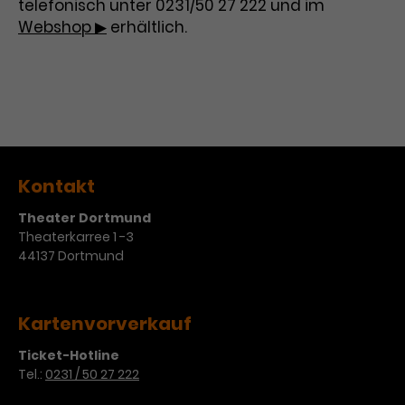
Werbekampagnen über
telefonisch unter 0231/50 27 222 und im
verschiedene Websites hinweg.
Webshop ▶
erhältlich.
Kontakt
Theater Dortmund
Theaterkarree 1 -3
44137 Dortmund
Kartenvorverkauf
Ticket-Hotline
Tel.:
0231 / 50 27 222