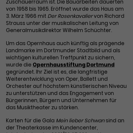
Zuschauerraum ist. Die Bauarbeiten dauerten
von 1958 bis 1965. Eröffnet wurde das Haus am
Laufzeit
3 Monate
Anbieter
Google Analytics
3. März 1966 mit
Der Rosenkavalier
von Richard
Dieses Cookie wird verwendet, um
Laufzeit
1 Minute
Strauss unter der musikalischen Leitung von
Nutzerinteraktionen mit
Generalmusikdirektor Wilhelm Schüchter.
Zweck
Werbeanzeigen zu messen und
Das ist ein von Google Analytics
Remarketing-Funktionen
gesetztes Cookie. Bestimmte
Um das Opernhaus auch künftig als prägende
bereitzustellen.
Daten werden nur maximal einmal
Landmarke im Dortmunder Stadtbild und als
pro Minute an Google Analytics
wichtigen kulturellen Treffpunkt zu sichern,
Zweck
gesendet. Solange es gesetzt ist,
wurde die
Opernhausstiftung Dortmund
werden bestimmte
gegründet. Ihr Ziel ist es, die langfristige
Datenübertragungen
Name
IDE
Weiterentwicklung von Oper, Ballett und
unterbunden.
Orchester auf höchstem künstlerischen Niveau
Anbieter
Google / DoubleClick
zu unterstützen und das Engagement von
Bürgerinnen, Bürgern und Unternehmen für
Laufzeit
1 Jahr
das Musiktheater zu stärken.
Dieses Cookie dient der Anzeige
Karten für die Gala
Mein lieber Schwan
sind an
personalisierter Werbung und
der Theaterkasse im Kundencenter,
Zweck
misst die Wirksamkeit von