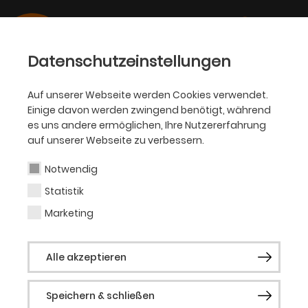
Datenschutzeinstellungen
Auf unserer Webseite werden Cookies verwendet.
03.03.2026
Einige davon werden zwingend benötigt, während
THEATER, OPER, BALLETT,
es uns andere ermöglichen, Ihre Nutzererfahrung
PHILHARMONIKER
auf unserer Webseite zu verbessern.
60 Jahre Opernhaus
Notwendig
Dortmund
Statistik
Marketing
Ein Wahrzeichen der Dortmunder Kultur
feiert Jubiläum
Alle akzeptieren
Speichern & schließen