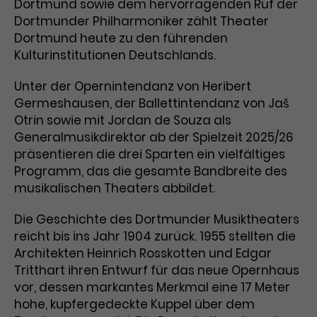
Dortmund sowie dem hervorragenden Ruf der
Dortmunder Philharmoniker zählt Theater
Laufzeit
1 Tag
Dortmund heute zu den führenden
Kulturinstitutionen Deutschlands.
Name
Dieses Cookie wird von Google
_gcl_aw
Analytics installiert. Das Cookie
Unter der Opernintendanz von Heribert
Anbieter
Google Ads
wird verwendet, um Informationen
darüber zu speichern, wie
Germeshausen, der Ballettintendanz von Jaš
Laufzeit
3 Monate
Besucher*innen eine Website
Otrin sowie mit Jordan de Souza als
nutzen, und hilft bei der Erstellung
Generalmusikdirektor ab der Spielzeit 2025/26
Dieses Cookie speichert
Zweck
eines Analyseberichts über die
präsentieren die drei Sparten ein vielfältiges
Informationen zu Werbeklicks und
Performance der Website. Die
Programm, das die gesamte Bandbreite des
Zweck
dient der Zuordnung von
erhobenen Daten umfassen in
musikalischen Theaters abbildet.
Conversions zu Google Ads-
anonymisierter Form die Anzahl
Kampagnen.
der Besuche, die Quelle, aus der sie
Die Geschichte des Dortmunder Musiktheaters
stammen, und die besuchten
reicht bis ins Jahr 1904 zurück. 1955 stellten die
Seiten.
Architekten Heinrich Rosskotten und Edgar
Tritthart ihren Entwurf für das neue Opernhaus
Name
_gcl_dc
vor, dessen markantes Merkmal eine 17 Meter
hohe, kupfergedeckte Kuppel über dem
Anbieter
Google / DoubleClick
Name
_gat_UA-63561367-1