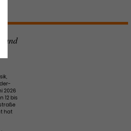
t und
ik,
der-
i 2026
n 12 bis
lstraße
ut hat