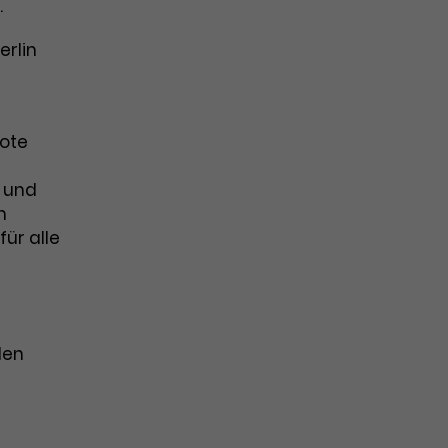
.
erlin
bote
 und
n
ür alle
den