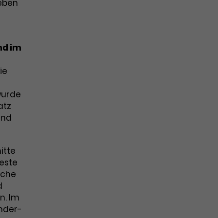
leben
nd im
ie
wurde
atz
und
itte
este
ache
d
n. Im
inder-