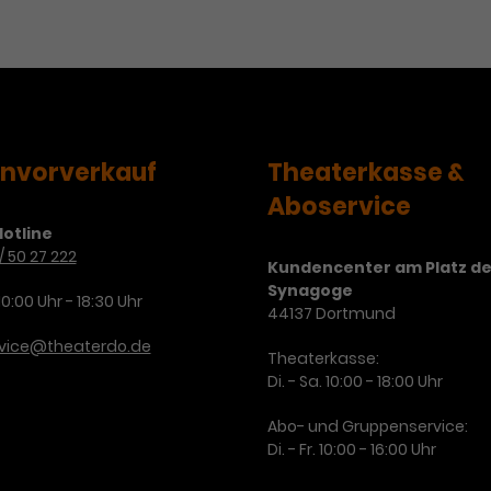
Zweck
Cookie. Bestimmte Daten werden nur
zu messen und Remarketing-Funktionen
maximal einmal pro Minute an Google
bereitzustellen.
Zweck
Analytics gesendet. Solange es gesetzt
ist, werden bestimmte
Datenübertragungen unterbunden.
Name
IDE
envorverkauf
Theaterkasse &
Anbieter
Google / DoubleClick
Aboservice
otline
Laufzeit
1 Jahr
/ 50 27 222
Kundencenter am Platz de
Dieses Cookie dient der Anzeige
Synagoge
10:00 Uhr - 18:30 Uhr
personalisierter Werbung und misst die
44137 Dortmund
Zweck
Wirksamkeit von Werbekampagnen über
rvice@theaterdo.de
Theaterkasse:
verschiedene Websites hinweg.
Di. - Sa. 10:00 - 18:00 Uhr
Abo- und Gruppenservice:
Di. - Fr. 10:00 - 16:00 Uhr