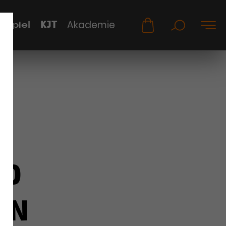
KJT
Akademie
uspiel
ND
IN