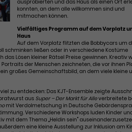
Marketing
ausprobierten und das Haus als einen Ort er
Zugang zu geschützten Bereichen
Laufzeit
2 Jahre
gewährt.
konnten, an dem alle willkommen sind und
Diese Gruppe beinhaltet alle Scripte, die es uns
ermöglichen die Leistung unserer Werbekampagnen zu
mitmachen können.
Dieses Cookie wird von Google Analytics
analysieren und Conversions zu messen. Außerdem
helfen sie uns dabei Werbeanzeigen und Inhalte besser
installiert. Das Cookie wird verwendet, um
Vielfältiges Programm auf dem Vorplatz u
auf die Interessen unserer Nutzer abzustimmen.
Besucher*innen-, Sitzungs- und
Haus
Name
cookie_optin
Kampagnendaten zu berechnen und die
Cookie-Informationen
Name
_gcl_au
Auf dem Vorplatz flitzten die Bobbycars um d
Zweck
Nutzung der Website für den
Anbieter
TYPO3
oll schminken ließen oder in verschiedene Kostüme
Analysebericht der Website zu verfolgen.
Anbieter
Google Ads
 das Lösen kleiner Rätsel Preise gewinnen. Kreativ 
Die Cookies speichern Informationen
Laufzeit
1 Monat
e Portraits der Menschen zeichneten, die vor ihnen Pl
anonym und weisen eine zufallsgenerierte
Laufzeit
3 Monate
 großes Gemeinschaftsbild, an dem viele kleine 
Nummer zu, um Besuche zu erkennen.
Enthält die gewählten Tracking-Optin-
Zweck
Wird von Google verwendet, um die
Einstellungen.
Effizienz von Werbeanzeigen zu messen
viel zu entdecken: Das KJT-Ensemble zeigte Ausschn
und Conversions zu speichern. Dieses
Zweck
Cookie hilft dabei nachzuvollziehen, ob
tbratwurst aus
Super – Der Markt für Alle
verbreitete b
Name
_gid
Nutzer über Google-Anzeigen auf unsere
no
mit Verdolmetschung in Deutsche Gebärdenspr
Website gelangt sind.
Anbieter
Google Analytics
 Stimmung. Verschiedene Workshops luden Kinder un
ativ mit dem Thema „Heldin sein" auseinanderzusetze
Laufzeit
1 Tag
ußerdem eine kleine Ausstellung zur Inklusion am K