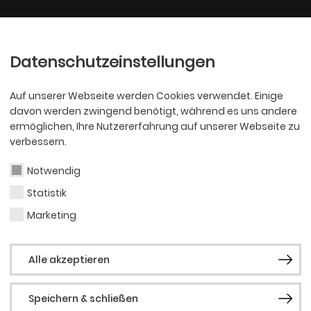
Ballett
Oper
nder
Philharmoniker
Scha
Datenschutzeinstellungen
Auf unserer Webseite werden Cookies verwendet. Einige
davon werden zwingend benötigt, während es uns andere
ermöglichen, Ihre Nutzererfahrung auf unserer Webseite zu
verbessern.
Notwendig
USIVES
Statistik
Marketing
T AM KINDER- U
Alle akzeptieren
ER DORTMUND E
Speichern & schließen