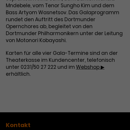
Mndebele, vom Tenor Sungho Kim und dem
Laufzeit
3 Monate
Anbieter
Google Analytics
Bass Artyom Wasnetsov. Das Galaprogramm
rundet den Auftritt des Dortmunder
Dieses Cookie wird verwendet, um
Laufzeit
1 Minute
Opernchores ab, begleitet von den
Nutzerinteraktionen mit
Dortmunder Philharmonikern unter der Leitung
Zweck
Werbeanzeigen zu messen und
Das ist ein von Google Analytics
Remarketing-Funktionen
von Motonori Kobayashi.
gesetztes Cookie. Bestimmte
bereitzustellen.
Daten werden nur maximal einmal
Karten für alle vier Gala-Termine sind an der
pro Minute an Google Analytics
Zweck
Theaterkasse im Kundencenter, telefonisch
gesendet. Solange es gesetzt ist,
werden bestimmte
unter 0231/50 27 222 und im
Webshop ▶
Datenübertragungen
erhältlich.
Name
IDE
unterbunden.
Anbieter
Google / DoubleClick
Laufzeit
1 Jahr
Dieses Cookie dient der Anzeige
personalisierter Werbung und
Kontakt
Zweck
misst die Wirksamkeit von