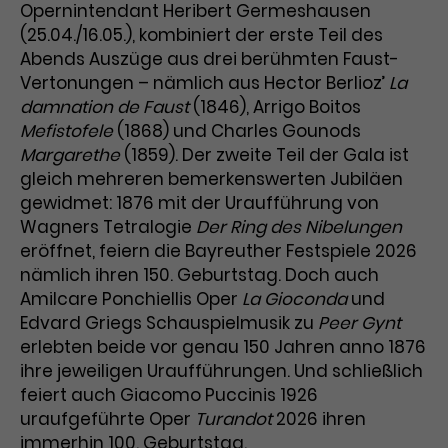
Benutzer*in wiedererkannt werden,
Opernintendant Heribert Germeshausen
Marketing
und es wird Zugang zu
(25.04./16.05.), kombiniert der erste Teil des
Laufzeit
2 Jahre
Diese Gruppe beinhaltet alle Scripte, die es uns
geschützten Bereichen gewährt.
Abends Auszüge aus drei berühmten Faust-
ermöglichen die Leistung unserer
Dieses Cookie wird von Google
Werbekampagnen zu analysieren und
Vertonungen – nämlich aus Hector Berliozʼ
La
Conversions zu messen. Außerdem helfen sie
Analytics installiert. Das Cookie
damnation de Faust
(1846), Arrigo Boitos
uns dabei Werbeanzeigen und Inhalte besser auf
wird verwendet, um
die Interessen unserer Nutzer abzustimmen.
Mefistofele
(1868) und Charles Gounods
Name
cookie_optin
Besucher*innen-, Sitzungs- und
Margarethe
(1859). Der zweite Teil der Gala ist
Cookie-Informationen
Name
Kampagnendaten zu berechnen
_gcl_au
gleich mehreren bemerkenswerten Jubiläen
Anbieter
TYPO3
Zweck
und die Nutzung der Website für
gewidmet: 1876 mit der Uraufführung von
Anbieter
Google Ads
den Analysebericht der Website zu
Wagners Tetralogie
Der Ring des Nibelungen
Laufzeit
1 Monat
verfolgen. Die Cookies speichern
eröffnet, feiern die Bayreuther Festspiele 2026
Laufzeit
3 Monate
Informationen anonym und weisen
nämlich ihren 150. Geburtstag. Doch auch
Enthält die gewählten Tracking-
eine zufallsgenerierte Nummer zu,
Zweck
Optin-Einstellungen.
Wird von Google verwendet, um
Amilcare Ponchiellis Oper
La Gioconda
und
um Besuche zu erkennen.
die Effizienz von Werbeanzeigen zu
Edvard Griegs Schauspielmusik zu
Peer Gynt
messen und Conversions zu
erlebten beide vor genau 150 Jahren anno 1876
Zweck
speichern. Dieses Cookie hilft dabei
ihre jeweiligen Uraufführungen. Und schließlich
nachzuvollziehen, ob Nutzer über
feiert auch Giacomo Puccinis 1926
Name
_gid
Google-Anzeigen auf unsere
uraufgeführte Oper
Turandot
2026 ihren
Website gelangt sind.
Anbieter
Google Analytics
immerhin 100. Geburtstag.