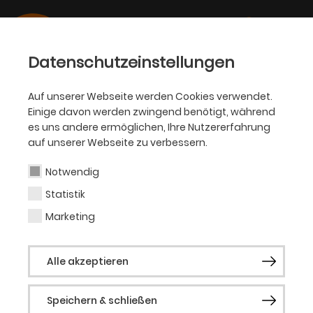
Datenschutzeinstellungen
Auf unserer Webseite werden Cookies verwendet.
18.03.2026
Einige davon werden zwingend benötigt, während
OPER
es uns andere ermöglichen, Ihre Nutzererfahrung
Festliche Operngala „Mein
auf unserer Webseite zu verbessern.
lieber Schwan“
Notwendig
Statistik
Mit Musik von Richard Wagner, Hector
Marketing
Berlioz, Giuseppe Verdi, Edvard Grieg,
Giacomo Puccini u.a. – moderiert von Götz
Alle akzeptieren
Alsmann und Opernintendant Heribert
Germeshausen
Speichern & schließen