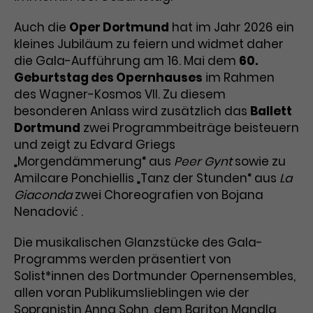
Laufzeit
1 Tag
Auch die
Oper Dortmund
hat im Jahr 2026 ein
kleines Jubiläum zu feiern und widmet daher
Name
Dieses Cookie wird von Google
_gcl_aw
die Gala-Aufführung am 16. Mai dem
60.
Analytics installiert. Das Cookie
Geburtstag des Opernhauses
im Rahmen
Anbieter
Google Ads
wird verwendet, um Informationen
des Wagner-Kosmos VII. Zu diesem
darüber zu speichern, wie
besonderen Anlass wird zusätzlich das
Ballett
Laufzeit
3 Monate
Besucher*innen eine Website
Dortmund
zwei Programmbeiträge beisteuern
nutzen, und hilft bei der Erstellung
und zeigt zu Edvard Griegs
Dieses Cookie speichert
Zweck
eines Analyseberichts über die
Informationen zu Werbeklicks und
„Morgendämmerung“ aus
Peer Gynt
sowie zu
Performance der Website. Die
Zweck
dient der Zuordnung von
erhobenen Daten umfassen in
Amilcare Ponchiellis „Tanz der Stunden“ aus
La
Conversions zu Google Ads-
anonymisierter Form die Anzahl
Giaconda
zwei Choreografien von Bojana
Kampagnen.
der Besuche, die Quelle, aus der sie
Nenadović .
stammen, und die besuchten
Seiten.
Die musikalischen Glanzstücke des Gala-
Programms werden präsentiert von
Name
_gcl_dc
Solist*innen des Dortmunder Opernensembles,
allen voran Publikumslieblingen wie der
Anbieter
Google / DoubleClick
Name
_gat_UA-63561367-1
Sopranistin Anna Sohn, dem Bariton Mandla