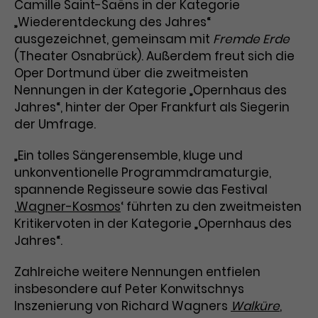
Camille Saint-Saëns in der Kategorie
Benutzer*in wiedererkannt werden,
Marketing
und es wird Zugang zu
„Wiederentdeckung des Jahres“
Laufzeit
2 Jahre
Diese Gruppe beinhaltet alle Scripte, die es uns
geschützten Bereichen gewährt.
ausgezeichnet, gemeinsam mit
Fremde Erde
ermöglichen die Leistung unserer
(Theater Osnabrück). Außerdem freut sich die
Dieses Cookie wird von Google
Werbekampagnen zu analysieren und
Conversions zu messen. Außerdem helfen sie
Oper Dortmund über die zweitmeisten
Analytics installiert. Das Cookie
uns dabei Werbeanzeigen und Inhalte besser auf
wird verwendet, um
Nennungen in der Kategorie „Opernhaus des
die Interessen unserer Nutzer abzustimmen.
Name
cookie_optin
Besucher*innen-, Sitzungs- und
Jahres“, hinter der Oper Frankfurt als Siegerin
Cookie-Informationen
Name
Kampagnendaten zu berechnen
_gcl_au
der Umfrage.
Anbieter
TYPO3
Zweck
und die Nutzung der Website für
Anbieter
Google Ads
den Analysebericht der Website zu
„Ein tolles Sängerensemble, kluge und
Laufzeit
1 Monat
verfolgen. Die Cookies speichern
unkonventionelle Programmdramaturgie,
Laufzeit
3 Monate
Informationen anonym und weisen
spannende Regisseure sowie das Festival
Enthält die gewählten Tracking-
eine zufallsgenerierte Nummer zu,
Zweck
‚
Wagner-Kosmos
‘ führten zu den zweitmeisten
Optin-Einstellungen.
Wird von Google verwendet, um
um Besuche zu erkennen.
Kritikervoten in der Kategorie „Opernhaus des
die Effizienz von Werbeanzeigen zu
Jahres“.
messen und Conversions zu
Zweck
speichern. Dieses Cookie hilft dabei
Zahlreiche weitere Nennungen entfielen
nachzuvollziehen, ob Nutzer über
Name
_gid
insbesondere auf Peter Konwitschnys
Google-Anzeigen auf unsere
Inszenierung von Richard Wagners
Walküre
,
Website gelangt sind.
Anbieter
Google Analytics