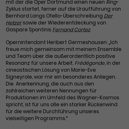
mit der die Oper Dortmund einen neuen
Ring
-
Zyklus startet, ferner auf die Uraufführung von
Laufzeit
1 Tag
Bernhard Langs Otello-Überschreibung
Der
Hetzer
sowie der Wiederentdeckung von
Name
Dieses Cookie wird von Google
_gcl_aw
Analytics installiert. Das Cookie
Gaspare Spontinis
Fernand Cortez
.
Anbieter
Google Ads
wird verwendet, um Informationen
darüber zu speichern, wie
Opernintendant Heribert Germeshausen: „Ich
Laufzeit
3 Monate
Besucher*innen eine Website
freue mich gemeinsam mit meinem Ensemble
nutzen, und hilft bei der Erstellung
und Team über die außerordentlich positive
Dieses Cookie speichert
Zweck
eines Analyseberichts über die
Resonanz für unsere Arbeit.
Frédégonde
, in der
Informationen zu Werbeklicks und
Performance der Website. Die
cineastischen Lösung von Marie-Eve
Zweck
dient der Zuordnung von
erhobenen Daten umfassen in
Signeyrole, war mir ein besonderes Anliegen.
Conversions zu Google Ads-
anonymisierter Form die Anzahl
Die Anerkennung, die auch aus den
Kampagnen.
der Besuche, die Quelle, aus der sie
zahlreichen weiteren Nennungen für
stammen, und die besuchten
Produktionen im Umfeld des Wagner-Kosmos
Seiten.
spricht, ist für uns alle ein starker Rückenwind
für die weitere Durchführung unseres
Name
_gcl_dc
vielseitigen Programms.“
Anbieter
Google / DoubleClick
Name
_gat_UA-63561367-1