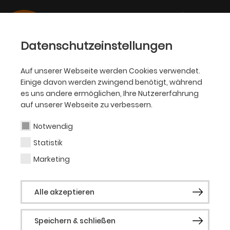
Datenschutzeinstellungen
Auf unserer Webseite werden Cookies verwendet.
29.09.2022
Einige davon werden zwingend benötigt, während
OPER
es uns andere ermöglichen, Ihre Nutzererfahrung
„Frédégonde“ vom Magazin
auf unserer Webseite zu verbessern.
Opernwelt zur
Notwendig
Wiederentdeckung des Jahres
Statistik
gekürt
Marketing
Alle akzeptieren
Oper Dortmund erlangte zweitmeiste
Nennungen in der Kategorie „Opernhaus des
Speichern & schließen
Jahres“