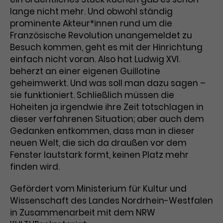
lange nicht mehr. Und obwohl ständig
Laufzeit
1 Tag
prominente Akteur*innen rund um die
Französische Revolution unangemeldet zu
Name
Dieses Cookie wird von Google
_gcl_aw
Besuch kommen, geht es mit der Hinrichtung
Analytics installiert. Das Cookie
einfach nicht voran. Also hat Ludwig XVI.
Anbieter
Google Ads
wird verwendet, um Informationen
beherzt an einer eigenen Guillotine
darüber zu speichern, wie
Laufzeit
3 Monate
Besucher*innen eine Website
geheimwerkt. Und was soll man dazu sagen –
nutzen, und hilft bei der Erstellung
sie funktioniert. Schließlich müssen die
Dieses Cookie speichert
Zweck
eines Analyseberichts über die
Hoheiten ja irgendwie ihre Zeit totschlagen in
Informationen zu Werbeklicks und
Performance der Website. Die
dieser verfahrenen Situation; aber auch dem
Zweck
dient der Zuordnung von
erhobenen Daten umfassen in
Gedanken entkommen, dass man in dieser
Conversions zu Google Ads-
anonymisierter Form die Anzahl
neuen Welt, die sich da draußen vor dem
Kampagnen.
der Besuche, die Quelle, aus der sie
Fenster lautstark formt, keinen Platz mehr
stammen, und die besuchten
finden wird.
Seiten.
Gefördert vom Ministerium für Kultur und
Name
_gcl_dc
Wissenschaft des Landes Nordrhein-Westfalen
in Zusammenarbeit mit dem NRW
Anbieter
Google / DoubleClick
Name
_gat_UA-63561367-1