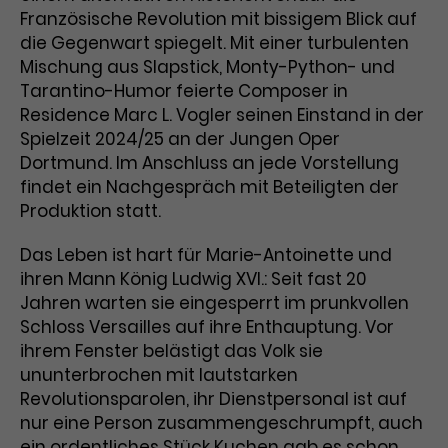
Benutzer*in wiedererkannt werden,
Marketing
Französische Revolution mit bissigem Blick auf
und es wird Zugang zu
Laufzeit
2 Jahre
die Gegenwart spiegelt. Mit einer turbulenten
Diese Gruppe beinhaltet alle Scripte, die es uns
geschützten Bereichen gewährt.
ermöglichen die Leistung unserer
Mischung aus Slapstick, Monty-Python- und
Dieses Cookie wird von Google
Werbekampagnen zu analysieren und
Tarantino-Humor feierte Composer in
Conversions zu messen. Außerdem helfen sie
Analytics installiert. Das Cookie
uns dabei Werbeanzeigen und Inhalte besser auf
Residence Marc L. Vogler seinen Einstand in der
wird verwendet, um
die Interessen unserer Nutzer abzustimmen.
Spielzeit 2024/25 an der Jungen Oper
Name
cookie_optin
Besucher*innen-, Sitzungs- und
Dortmund. Im Anschluss an jede Vorstellung
Cookie-Informationen
Name
Kampagnendaten zu berechnen
_gcl_au
findet ein Nachgespräch mit Beteiligten der
Anbieter
TYPO3
Zweck
und die Nutzung der Website für
Produktion statt.
Anbieter
Google Ads
den Analysebericht der Website zu
Laufzeit
1 Monat
verfolgen. Die Cookies speichern
Das Leben ist hart für Marie-Antoinette und
Laufzeit
3 Monate
Informationen anonym und weisen
Enthält die gewählten Tracking-
ihren Mann König Ludwig XVI.: Seit fast 20
eine zufallsgenerierte Nummer zu,
Zweck
Optin-Einstellungen.
Wird von Google verwendet, um
um Besuche zu erkennen.
Jahren warten sie eingesperrt im prunkvollen
die Effizienz von Werbeanzeigen zu
Schloss Versailles auf ihre Enthauptung. Vor
messen und Conversions zu
ihrem Fenster belästigt das Volk sie
Zweck
speichern. Dieses Cookie hilft dabei
ununterbrochen mit lautstarken
nachzuvollziehen, ob Nutzer über
Name
_gid
Revolutionsparolen, ihr Dienstpersonal ist auf
Google-Anzeigen auf unsere
nur eine Person zusammengeschrumpft, auch
Website gelangt sind.
Anbieter
Google Analytics
ein ordentliches Stück Kuchen gab es schon