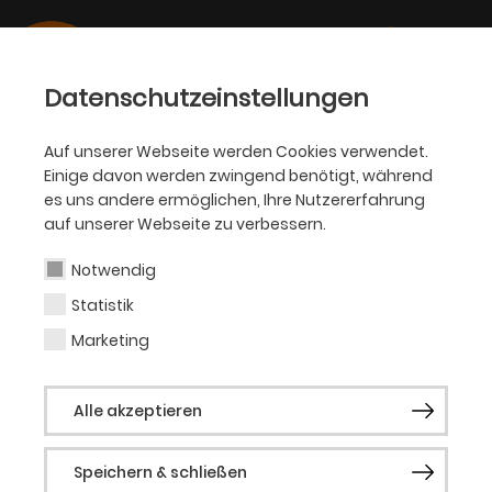
Datenschutzeinstellungen
Auf unserer Webseite werden Cookies verwendet.
25.02.2026
Einige davon werden zwingend benötigt, während
OPER
es uns andere ermöglichen, Ihre Nutzererfahrung
Wiederaufnahme von „Marie-
auf unserer Webseite zu verbessern.
Antoinette oder Kuchen für
Notwendig
alle!“
Statistik
Marketing
Turbulente Jugendoper ab 14 Jahren nach
dem gleichnamigen Schauspiel von Peter
Alle akzeptieren
Jordan
Speichern & schließen