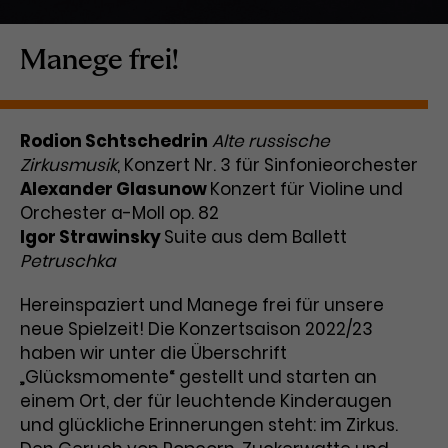
Laufzeit
1 Tag
Manege frei!
Name
Dieses Cookie wird von Google
_gcl_aw
Analytics installiert. Das Cookie
Anbieter
Google Ads
wird verwendet, um Informationen
Rodion Schtschedrin
Alte russische
darüber zu speichern, wie
Zirkusmusik
Laufzeit
, Konzert Nr. 3 für Sinfonieorchester
3 Monate
Besucher*innen eine Website
Alexander Glasunow
nutzen, und hilft bei der Erstellung
Konzert für Violine und
Dieses Cookie speichert
Zweck
eines Analyseberichts über die
Orchester a-Moll op. 82
Informationen zu Werbeklicks und
Performance der Website. Die
Igor Strawinsky
Suite aus dem Ballett
Zweck
dient der Zuordnung von
erhobenen Daten umfassen in
Petruschka
Conversions zu Google Ads-
anonymisierter Form die Anzahl
Kampagnen.
der Besuche, die Quelle, aus der sie
Hereinspaziert und Manege frei für unsere
stammen, und die besuchten
neue Spielzeit! Die Konzertsaison 2022/23
Seiten.
haben wir unter die Überschrift
„Glücksmomente“ gestellt und starten an
Name
_gcl_dc
einem Ort, der für leuchtende Kinderaugen
und glückliche Erinnerungen steht: im Zirkus.
Anbieter
Google / DoubleClick
Name
_gat_UA-63561367-1