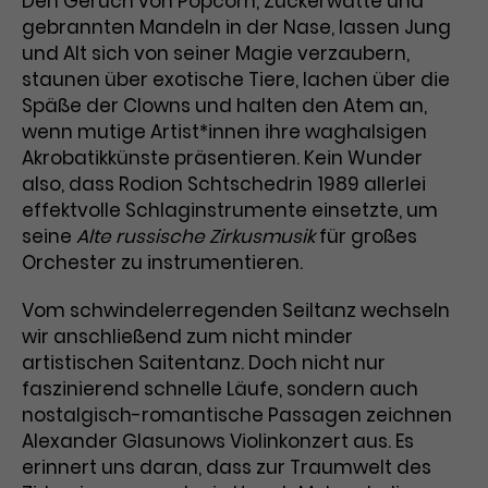
Den Geruch von Popcorn, Zuckerwatte und
gebrannten Mandeln in der Nase, lassen Jung
Laufzeit
3 Monate
Anbieter
Google Analytics
und Alt sich von seiner Magie verzaubern,
staunen über exotische Tiere, lachen über die
Dieses Cookie wird verwendet, um
Laufzeit
1 Minute
Nutzerinteraktionen mit
Späße der Clowns und halten den Atem an,
Zweck
Werbeanzeigen zu messen und
Das ist ein von Google Analytics
wenn mutige Artist*innen ihre waghalsigen
Remarketing-Funktionen
gesetztes Cookie. Bestimmte
Akrobatikkünste präsentieren. Kein Wunder
bereitzustellen.
Daten werden nur maximal einmal
also, dass Rodion Schtschedrin 1989 allerlei
pro Minute an Google Analytics
effektvolle Schlaginstrumente einsetzte, um
Zweck
gesendet. Solange es gesetzt ist,
seine
Alte russische Zirkusmusik
für großes
werden bestimmte
Orchester zu instrumentieren.
Datenübertragungen
Name
IDE
unterbunden.
Vom schwindelerregenden Seiltanz wechseln
Anbieter
Google / DoubleClick
wir anschließend zum nicht minder
artistischen Saitentanz. Doch nicht nur
Laufzeit
1 Jahr
faszinierend schnelle Läufe, sondern auch
nostalgisch-romantische Passagen zeichnen
Dieses Cookie dient der Anzeige
Alexander Glasunows Violinkonzert aus. Es
personalisierter Werbung und
erinnert uns daran, dass zur Traumwelt des
Zweck
misst die Wirksamkeit von